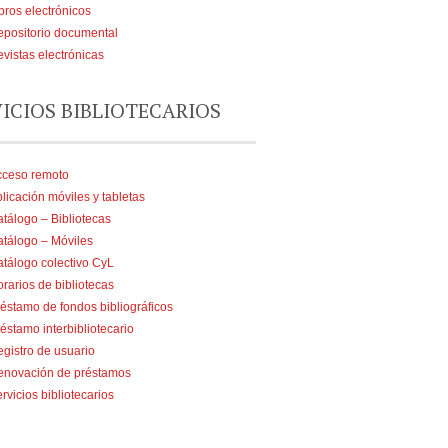
bros electrónicos
positorio documental
vistas electrónicas
VICIOS BIBLIOTECARIOS
cceso remoto
licación móviles y tabletas
tálogo – Bibliotecas
tálogo – Móviles
tálogo colectivo CyL
rarios de bibliotecas
éstamo de fondos bibliográficos
éstamo interbibliotecario
gistro de usuario
enovación de préstamos
rvicios bibliotecarios