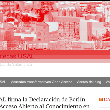
liotecas USAL
sidad de Salamanca
USAL
Acuerdos transformativos Open Access
Acerca del blog
Av
L firma la Declaración de Berlín
CA
 Acceso Abierto al Conocimiento en