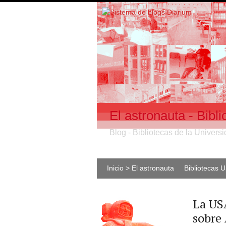
El astronauta - Bib
Blog - Bibliotecas de la Univer
Inicio > El astronauta
Bibliotecas 
La USA
sobre