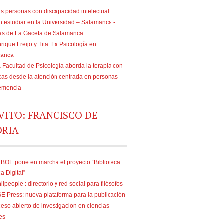
s personas con discapacidad intelectual
n estudiar en la Universidad – Salamanca -
ias de La Gaceta de Salamanca
rique Freijo y Tita. La Psicología en
manca
 Facultad de Psicología aborda la terapia con
as desde la atención centrada en personas
emencia
VITO: FRANCISCO DE
ORIA
 BOE pone en marcha el proyecto “Biblioteca
ca Digital”
ilpeople : directorio y red social para filósofos
E Press: nueva plataforma para la publicación
eso abierto de investigacion en ciencias
es