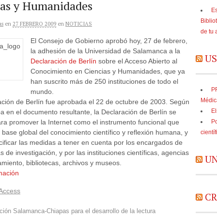
ias y Humanidades
Es
Biblio
as
en
27 FEBRERO 2009
en
NOTICIAS
de tu 
El Consejo de Gobierno aprobó hoy, 27 de febrero,
la adhesión de la Universidad de Salamanca a la
US
Declaración de Berlín
sobre el Acceso Abierto al
Conocimiento en Ciencias y Humanidades, que ya
han suscrito más de 250 instituciones de todo el
PR
mundo.
Médic
ación de Berlín fue aprobada el 22 de octubre de 2003. Según
El
a en el documento resultante, la Declaración de Berlín se
ra promover la Internet como el instrumento funcional que
Po
e base global del conocimiento científico y reflexión humana, y
cientí
ificar las medidas a tener en cuenta por los encargados de
as de investigación, y por las instituciones científicas, agencias
UN
amiento, bibliotecas, archivos y museos.
mación
Access
CR
ión Salamanca-Chiapas para el desarrollo de la lectura