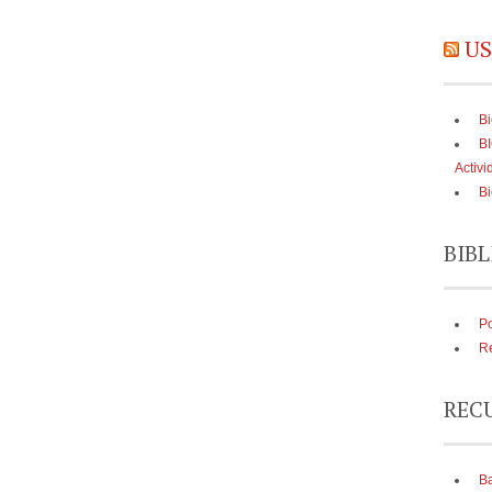
US
Bi
B
Activi
Bi
BIBL
Po
Re
REC
Ba