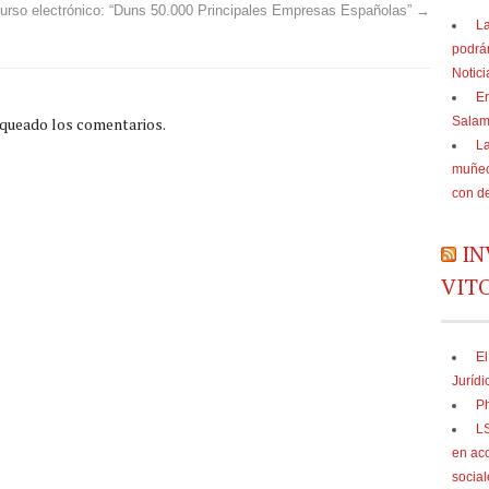
urso electrónico: “Duns 50.000 Principales Empresas Españolas”
→
La
podrá
Notic
En
Sala
oqueado los comentarios.
La
muñec
con d
IN
VIT
El
Jurídi
Ph
LS
en acc
social