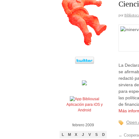
Cienc
por
Bibliotec
La Declar
se afirmab
redactó pa
sirviera d
para espec
las polític
de financi
Aplicación para iOS y
Android
Más infor
Open 
febrero 2009
L
M
X
J
V
S
D
←
Cooperac