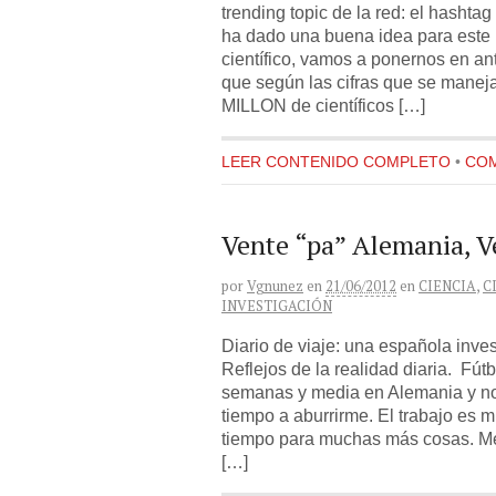
trending topic de la red: el hasht
ha dado una buena idea para este
científico, vamos a ponernos en an
que según las cifras que se maneja
MILLON de científicos […]
LEER CONTENIDO COMPLETO
•
COM
Vente “pa” Alemania, Ve
por
Vgnunez
en
21/06/2012
en
CIENCIA
,
C
INVESTIGACIÓN
Diario de viaje: una española inves
Reflejos de la realidad diaria. Fút
semanas y media en Alemania y n
tiempo a aburrirme. El trabajo es 
tiempo para muchas más cosas. Me
[…]