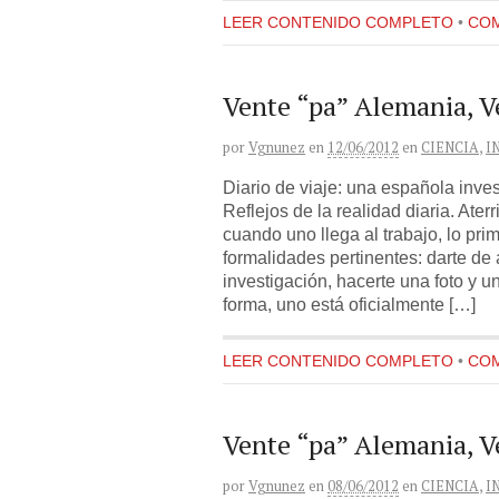
LEER CONTENIDO COMPLETO
•
COM
Vente “pa” Alemania, Ve
por
Vgnunez
en
12/06/2012
en
CIENCIA
,
I
Diario de viaje: una española inves
Reflejos de la realidad diaria. Ater
cuando uno llega al trabajo, lo pri
formalidades pertinentes: darte de 
investigación, hacerte una foto y u
forma, uno está oficialmente […]
LEER CONTENIDO COMPLETO
•
COM
Vente “pa” Alemania, Ve
por
Vgnunez
en
08/06/2012
en
CIENCIA
,
I