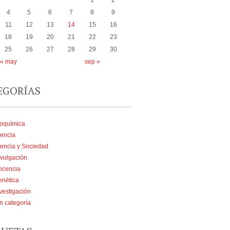
1
2
4
5
6
7
8
9
11
12
13
14
15
16
18
19
20
21
22
23
25
26
27
28
29
30
« may
sep »
EGORÍAS
ioquímica
encia
encia y Sociedad
vulgación
ocencia
enética
vestigación
n categoría