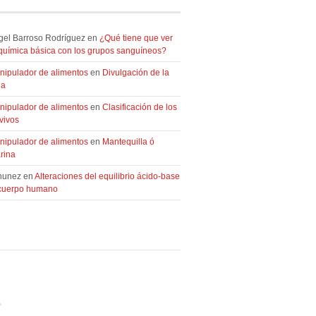
gel Barroso Rodríguez en
¿Qué tiene que ver
oquímica básica con los grupos sanguíneos?
nipulador de alimentos
en
Divulgación de la
ia
nipulador de alimentos
en
Clasificación de los
vivos
nipulador de alimentos
en
Mantequilla ó
rina
nunez en
Alteraciones del equilibrio ácido-base
 cuerpo humano