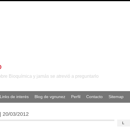
o
obre Bioquímica y jamás se atrevió a preguntarlo
Links de interés
Blog de vgnunez
Perfil
Contacto
Sitemap
| 20/03/2012
L