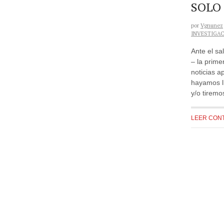
SOLO
por
Vgnunez
INVESTIGA
Ante el sa
– la prime
noticias 
hayamos ll
y/o tiremo
LEER CON