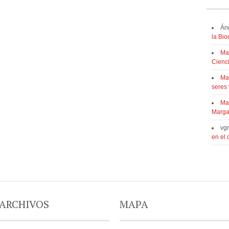
Án
la Bi
Ma
Cienc
Ma
seres 
Ma
Marga
vg
en el
ARCHIVOS
MAPA