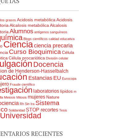
QUETAS
Acidosis metabólica
Acidosis
dos grasos
toria
Alcalosis metabólica
Alcalosis
Alumnos
toria
antígenos sanguíneos
química
Blogs científicos
calidad educativa
Ciencia
ciencia precaria
ro
Curso Bioquimica
ncia
Célula
tica
Célula procariótica
División celular
ulgación
Docencia
ion de Henderson-Hasselbalch
ucación
Estancias
EU
Eurocopa
jero
Fraude científico
estigación
laboratorios
lípidos
m
mujeres
Nature
lla
Meiosis
Mitosis
Sistema
ciencia
Rh
Sin Ira
ico
STOP recortes
Solidaridad
Tesis
Universidad
ENTARIOS RECIENTES