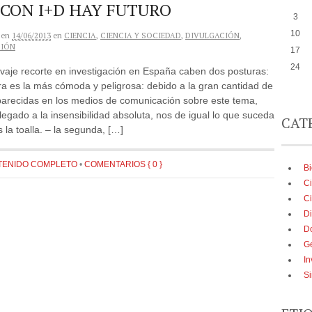
 CON I+D HAY FUTURO
3
10
en
14/06/2013
en
CIENCIA
,
CIENCIA Y SOCIEDAD
,
DIVULGACIÓN
,
CIÓN
17
24
lvaje recorte en investigación en España caben dos posturas:
ra es la más cómoda y peligrosa: debido a la gran cantidad de
aparecidas en los medios de comunicación sobre este tema,
egado a la insensibilidad absoluta, nos de igual lo que suceda
CAT
s la toalla. – la segunda, […]
TENIDO COMPLETO
•
COMENTARIOS { 0 }
B
Ci
Ci
Di
D
G
In
Si