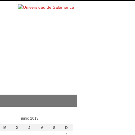
junio 2013
M
X
J
V
S
D