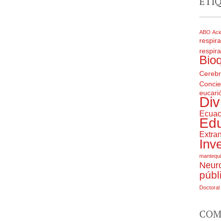
ETI
ABO
Aci
respira
respira
Bio
Cereb
Concie
eucarió
Div
Ecuac
Ed
Extran
Inv
mantequi
Neuro
públ
Doctoral
COM