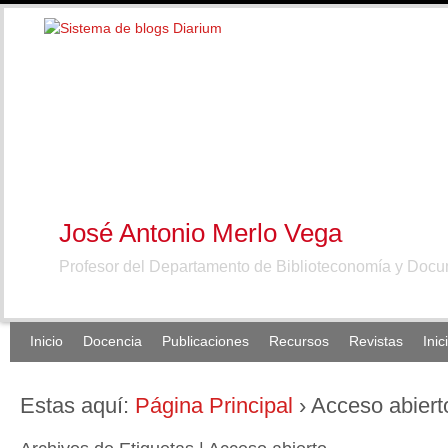
José Antonio Merlo Vega
Profesor del Departamento de Biblioteconomía y Doc
Inicio
Docencia
Publicaciones
Recursos
Revistas
Inic
Estas aquí:
Página Principal
›
Acceso abiert