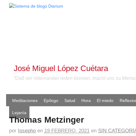
José Miguel López Cuétara
“Daß wir miteinander reden können, macht uns zu Mensc
Meditaciones
Epílogo
Salud
Hora
El miedo
Reflexio
Lejanía
Thomas Metzinger
por
Iosepho
en
19 FEBRERO, 2021
en
SIN CATEGORÍ