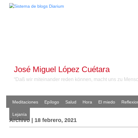
José Miguel López Cuétara
“Daß wir miteinander reden können, macht uns zu Mensc
Meditaciones
Epílogo
Salud
Hora
El miedo
Reflexio
Lejanía
Archivo | 18 febrero, 2021