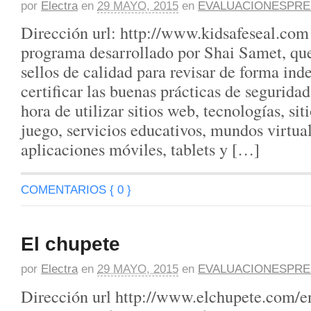
por
Electra
en
29 MAYO, 2015
en
EVALUACIONESPRE
Dirección url: http://www.kidsafeseal.com
programa desarrollado por Shai Samet, qu
sellos de calidad para revisar de forma ind
certificar las buenas prácticas de seguridad
hora de utilizar sitios web, tecnologías, sit
juego, servicios educativos, mundos virtual
aplicaciones móviles, tablets y […]
COMENTARIOS { 0 }
El chupete
por
Electra
en
29 MAYO, 2015
en
EVALUACIONESPRE
Dirección url http://www.elchupete.com/