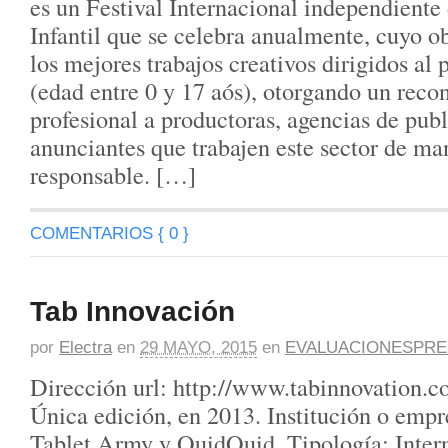
es un Festival Internacional independient
Infantil que se celebra anualmente, cuyo o
los mejores trabajos creativos dirigidos al p
(edad entre 0 y 17 aós), otorgando un rec
profesional a productoras, agencias de pub
anunciantes que trabajen este sector de ma
responsable. […]
COMENTARIOS { 0 }
Tab Innovación
por
Electra
en
29 MAYO, 2015
en
EVALUACIONESPRE
Dirección url: http://www.tabinnovation.c
Única edición, en 2013. Institución o empr
Tablet Army y QuidQuid. Tipología: Inter