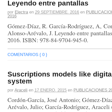
Leyendo entre pantallas
por
Electra
en
29 SEPTIEMBRE, 2016
en
PUBLICACIO
2016
Gómez-Díaz, R. García-Rodríguez, A, Cor
Alonso-Arévalo, J. Leyendo entre pantalla
2016. ISBN: 978-84-9704-945-0.
COMENTARIOS { 0 }
Suscriptions models like digita
system
por
Araceli
en
17 ENERO, 2015
en
PUBLICACIONES 2
Cordón-García, José Antonio; Gómez-Díaz
Arévalo, Julio; García-Rodríguez, Araceli 