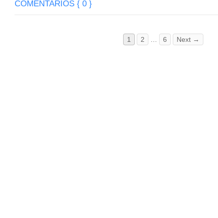
COMENTARIOS { 0 }
1
2
…
6
Next →