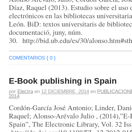
Díaz, Raquel (2013). Estudio sobre el uso d
electrónicos en las bibliotecas universitaria
León. BiD: textos universitaris de bibliote
documentació, juny, núm.
30. http://bid.ub.edu/es/30/alonso.htm#
COMENTARIOS { 0 }
E-Book publishing in Spain
por
Electra
en
12 DICIEMBRE, 2014
en
PUBLICACION
2014
Cordón-García José Antonio; Linder, Dan
Raquel; Alonso-Arévalo Julio , (2014),”E-
Spain”, The Electronic Library, Vol. 32 Iss