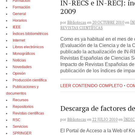
IN-RECS e IN-RECJ: ín
Formación
Formación
2009
General
Horarios
por
Bibliotecas
en
20 OCTUBRE 2010
en
ÍN
IEEE
REVISTAS CIENTÍFICAS
Índices bibliométricos
Como es ya habitual en el mes de 
Internet
(Evaluación de la Ciencia y de la 
Libros electrónicos
publicado la actualización de IN-
Monográficos
Revistas Españolas de Ciencias So
Noticias
Impacto de Revistas Españolas de 
Novedades
publicación de los índices de impa
Opinión
Producción científica
LEER CONTENIDO COMPLETO
•
COM
Publicaciones y
documentos
Recursos
Descarga de factores d
Repositorios
Revistas científicas
por
Bibliotecas
en
22 JULIO 2010
en
ÍNDIC
RSC
Servicios
El Portal de Acceso a la Web of K
SPRINGER