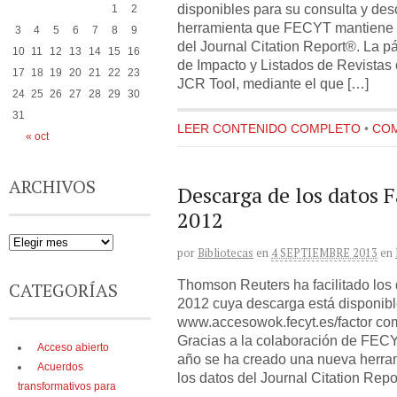
disponibles para su consulta y des
1
2
herramienta que FECYT mantiene p
3
4
5
6
7
8
9
del Journal Citation Report®. La 
10
11
12
13
14
15
16
de Impacto y Listados de Revistas 
17
18
19
20
21
22
23
JCR Tool, mediante el que […]
24
25
26
27
28
29
30
31
LEER CONTENIDO COMPLETO
•
COM
« oct
ARCHIVOS
Descarga de los datos 
2012
por
Bibliotecas
en
4 SEPTIEMBRE 2013
en
Thomson Reuters ha facilitado los 
CATEGORÍAS
2012 cuya descarga está disponibl
www.accesowok.fecyt.es/factor com
Gracias a la colaboración de FEC
Acceso abierto
año se ha creado una nueva herram
Acuerdos
los datos del Journal Citation Rep
transformativos para