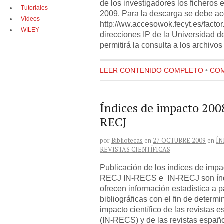
de los investigadores los ficheros 
Tutoriales
2009. Para la descarga se debe a
Vídeos
http://ww.accesowok.fecyt.es/factor
WILEY
direcciones IP de la Universidad d
permitirá la consulta a los archivos
LEER CONTENIDO COMPLETO
•
COM
Índices de impacto 200
RECJ
por
Bibliotecas
en
27 OCTUBRE 2009
en
ÍN
REVISTAS CIENTÍFICAS
Publicación de los índices de imp
RECJ IN-RECS e IN-RECJ son índi
ofrecen información estadística a pa
bibliográficas con el fin de determi
impacto científico de las revistas 
(IN-RECS) y de las revistas españ