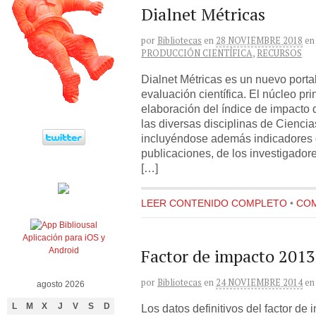
Dialnet Métricas
por
Bibliotecas
en
28 NOVIEMBRE 2018
en
PRODUCCIÓN CIENTÍFICA
,
RECURSOS
Dialnet Métricas es un nuevo porta
evaluación científica. El núcleo prin
elaboración del índice de impacto 
las diversas disciplinas de Cienc
incluyéndose además indicadores 
publicaciones, de los investigadore
[…]
LEER CONTENIDO COMPLETO
•
COM
Aplicación para iOS y
Factor de impacto 2013:
Android
por
Bibliotecas
en
24 NOVIEMBRE 2014
en
agosto 2026
L
M
X
J
V
S
D
Los datos definitivos del factor d