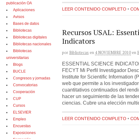
publicación OA
LEER CONTENIDO COMPLETO
•
COM
Aplicaciones
Avisos
Bases de datos
Recursos USAL: Essenti
Bibliotecas
Bibliotecas digitales
Indicators
Bibliotecas nacionales
Bibliotecas
por
Bibliotecas
en
4 NOVIEMBRE 2010
en
universitarias
ESSENTIAL SCIENCE INDICATORS
Blogs
FECYT Mi Perfil Investigador Descri
BUCLE
Institute for Scientific Information
Congresos y jornadas
web que permite a los investigadore
Convocatorias
cuantitativos continuados del rendi
Cooperación
hacer un seguimiento de las tende
CUP
ciencias. Cubre una elección multid
Cursos
ELSEVIER
LEER CONTENIDO COMPLETO
•
COM
Empleo
Encuestas
Exposiciones