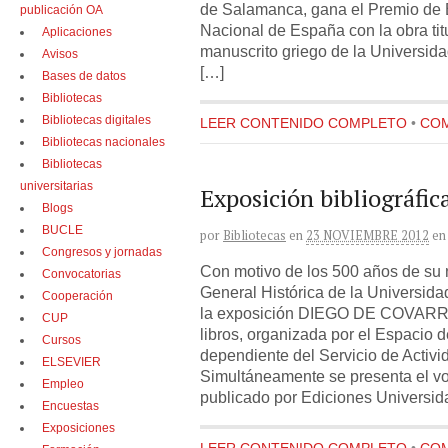
de Salamanca, gana el Premio de Bi
publicación OA
Nacional de España con la obra tit
Aplicaciones
manuscrito griego de la Universid
Avisos
[…]
Bases de datos
Bibliotecas
Bibliotecas digitales
LEER CONTENIDO COMPLETO
•
COM
Bibliotecas nacionales
Bibliotecas
universitarias
Exposición bibliográfic
Blogs
BUCLE
por
Bibliotecas
en
23 NOVIEMBRE 2012
en
Congresos y jornadas
Con motivo de los 500 años de su n
Convocatorias
General Histórica de la Universi
Cooperación
la exposición DIEGO DE COVARRU
CUP
libros, organizada por el Espacio d
Cursos
dependiente del Servicio de Activi
ELSEVIER
Simultáneamente se presenta el vo
Empleo
publicado por Ediciones Universid
Encuestas
Exposiciones