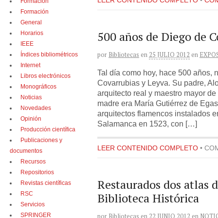
LEER CONTENIDO COMPLETO
•
COM
Formación
Formación
General
500 años de Diego de C
Horarios
IEEE
por
Bibliotecas
en
25 JULIO 2012
en
EXPO
Índices bibliométricos
Internet
Tal día como hoy, hace 500 años, 
Libros electrónicos
Covarrubias y Leyva. Su padre, Al
Monográficos
arquitecto real y maestro mayor de 
Noticias
madre era María Gutiérrez de Egas
Novedades
arquitectos flamencos instalados 
Opinión
Salamanca en 1523, con […]
Producción científica
Publicaciones y
LEER CONTENIDO COMPLETO
•
COM
documentos
Recursos
Repositorios
Restaurados dos atlas d
Revistas científicas
RSC
Biblioteca Histórica
Servicios
SPRINGER
por
Bibliotecas
en
22 JUNIO 2012
en
NOTI