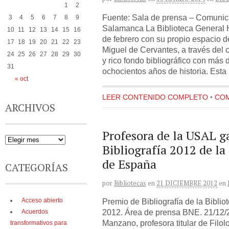
1
2
Fuente: Sala de prensa – Comunic
3
4
5
6
7
8
9
Salamanca La Biblioteca General H
10
11
12
13
14
15
16
de febrero con su propio espacio de
17
18
19
20
21
22
23
Miguel de Cervantes, a través del 
24
25
26
27
28
29
30
y rico fondo bibliográfico con más
31
ochocientos años de historia. Esta
« oct
LEER CONTENIDO COMPLETO
•
COM
ARCHIVOS
Profesora de la USAL g
Bibliografía 2012 de la
de España
CATEGORÍAS
por
Bibliotecas
en
21 DICIEMBRE 2012
en
Acceso abierto
Premio de Bibliografía de la Bibli
2012. Área de prensa BNE. 21/12/
Acuerdos
Manzano, profesora titular de Filol
transformativos para