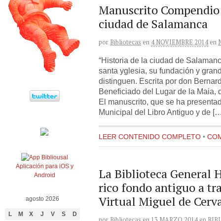
Manuscrito Compendio h
ciudad de Salamanca
por
Bibliotecas
en
4 NOVIEMBRE 2014
en
“Historia de la ciudad de Salamanc
santa yglesia, su fundación y grande
distinguen. Escrita por don Bernar
Beneficiado del Lugar de la Maia,
El manuscrito, que se ha presenta
Municipal del Libro Antiguo y de […
LEER CONTENIDO COMPLETO
•
COM
Aplicación para iOS y
La Biblioteca General H
Android
rico fondo antiguo a tra
Virtual Miguel de Cerv
agosto 2026
L
M
X
J
V
S
D
por
Bibliotecas
en
13 MARZO 2014
en
BIB