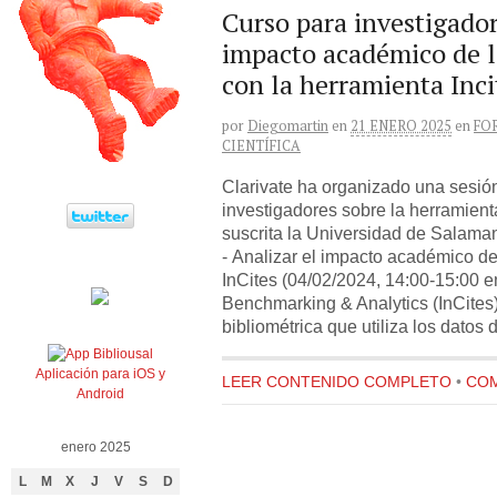
Curso para investigador
impacto académico de l
con la herramienta Inci
por
Diegomartin
en
21 ENERO 2025
en
FO
CIENTÍFICA
Clarivate ha organizado una sesión
investigadores sobre la herramienta
suscrita la Universidad de Salama
- Analizar el impacto académico de
InCites (04/02/2024, 14:00-15:00 e
Benchmarking & Analytics (InCites
bibliométrica que utiliza los datos
Aplicación para iOS y
LEER CONTENIDO COMPLETO
•
COM
Android
enero 2025
L
M
X
J
V
S
D