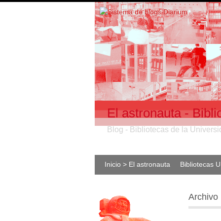
El astronauta - Bib
Blog - Bibliotecas de la Univer
Inicio > El astronauta
Bibliotecas 
Archivo