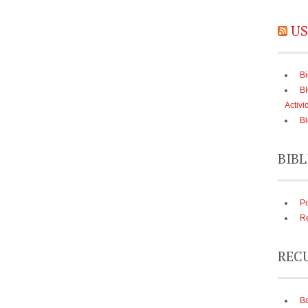
US
Bi
B
Activi
Bi
BIBL
Po
Re
REC
Ba