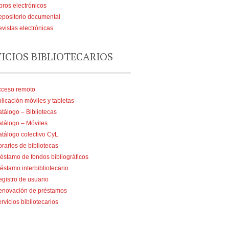
bros electrónicos
positorio documental
vistas electrónicas
VICIOS BIBLIOTECARIOS
cceso remoto
licación móviles y tabletas
tálogo – Bibliotecas
tálogo – Móviles
tálogo colectivo CyL
rarios de bibliotecas
éstamo de fondos bibliográficos
éstamo interbibliotecario
gistro de usuario
enovación de préstamos
rvicios bibliotecarios