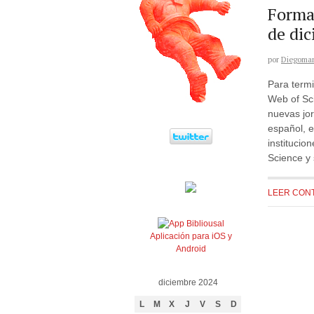
Forma
de dic
por
Diegomar
Para termi
Web of Sci
nuevas jor
español, e
institucio
Science y 
LEER CON
Aplicación para iOS y
Android
diciembre 2024
L
M
X
J
V
S
D