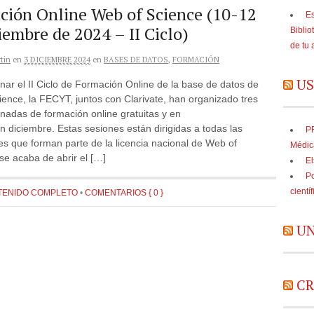
ción Online Web of Science (10-12
Es
iembre de 2024 – II Ciclo)
Biblio
de tu 
tin
en
3 DICIEMBRE 2024
en
BASES DE DATOS
,
FORMACIÓN
US
nar el II Ciclo de Formación Online de la base de datos de
ence, la FECYT, juntos con Clarivate, han organizado tres
nadas de formación online gratuitas y en
n diciembre. Estas sesiones están dirigidas a todas las
PR
nes que forman parte de la licencia nacional de Web of
Médic
se acaba de abrir el […]
El
Po
cientí
TENIDO COMPLETO
•
COMENTARIOS { 0 }
UN
CR