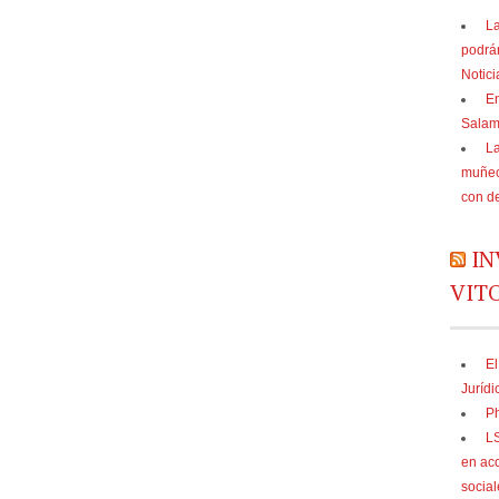
La
podrá
Notic
En
Sala
La
muñec
con d
IN
VIT
El
Jurídi
Ph
LS
en acc
social