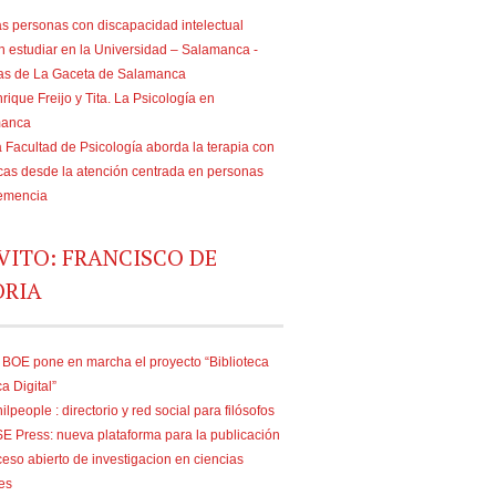
s personas con discapacidad intelectual
n estudiar en la Universidad – Salamanca -
ias de La Gaceta de Salamanca
rique Freijo y Tita. La Psicología en
manca
 Facultad de Psicología aborda la terapia con
as desde la atención centrada en personas
emencia
VITO: FRANCISCO DE
ORIA
 BOE pone en marcha el proyecto “Biblioteca
ca Digital”
ilpeople : directorio y red social para filósofos
E Press: nueva plataforma para la publicación
eso abierto de investigacion en ciencias
es