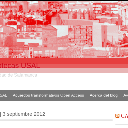
liotecas USAL
sidad de Salamanca
USAL
Acuerdos transformativos Open Access
Acerca del blog
Av
 | 3 septiembre 2012
CA