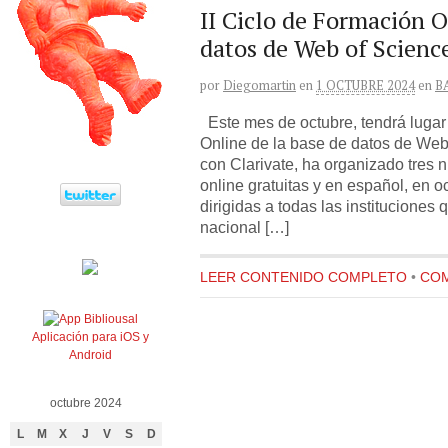
II Ciclo de Formación O
datos de Web of Scienc
por
Diegomartin
en
1 OCTUBRE 2024
en
B
Este mes de octubre, tendrá lugar 
Online de la base de datos de Web
con Clarivate, ha organizado tres 
online gratuitas y en español, en o
dirigidas a todas las instituciones 
nacional […]
LEER CONTENIDO COMPLETO
•
COM
Aplicación para iOS y
Android
octubre 2024
L
M
X
J
V
S
D