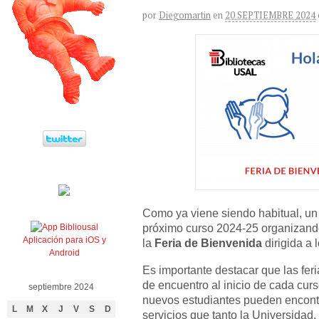
por
Diegomartin
en
20 SEPTIEMBRE 2024
Como ya viene siendo habitual, un
próximo curso 2024-25 organizand
Aplicación para iOS y
la
Feria de Bienvenida
dirigida a 
Android
Es importante destacar que las fer
de encuentro al inicio de cada cur
septiembre 2024
nuevos estudiantes pueden encontr
L
M
X
J
V
S
D
servicios que tanto la Universidad