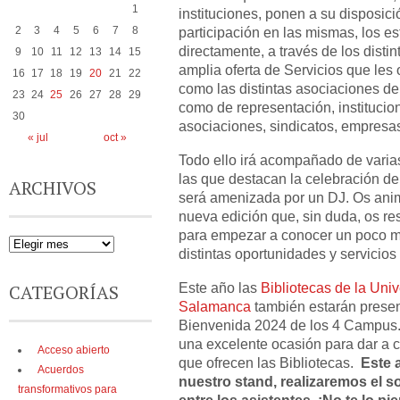
1
instituciones, ponen a su disposici
2
3
4
5
6
7
8
participación en las mismas, los e
directamente, a través de los distin
9
10
11
12
13
14
15
amplia oferta de Servicios que les 
16
17
18
19
20
21
22
como las distintas asociaciones de 
23
24
25
26
27
28
29
como de representación, instituci
30
asociaciones, sindicatos, empres
« jul
oct »
Todo ello irá acompañado de varias
las que destacan la celebración de
ARCHIVOS
será amenizada por un DJ. Os anim
nueva edición que, sin duda, os res
para empezar a conocer un poco má
distintas oportunidades y servicio
Este año las
Bibliotecas de la Uni
CATEGORÍAS
Salamanca
también estarán presen
Bienvenida 2024 de los 4 Campus.
una excelente ocasión para dar a c
Acceso abierto
que ofrecen las Bibliotecas.
Este 
Acuerdos
nuestro stand, realizaremos el s
transformativos para
entre los asistentes. ¡No te lo pi