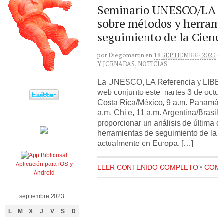
Seminario UNESCO/LA 
sobre métodos y herram
seguimiento de la Cien
por
Diegomartin
en
18 SEPTIEMBRE 2023
Y JORNADAS
,
NOTICIAS
La UNESCO, LA Referencia y LIBE
web conjunto este martes 3 de oct
Costa Rica/México, 9 a.m. Panamá
a.m. Chile, 11 a.m. Argentina/Brasi
proporcionar un análisis de última
herramientas de seguimiento de la 
actualmente en Europa. […]
Aplicación para iOS y
LEER CONTENIDO COMPLETO
•
COM
Android
septiembre 2023
L
M
X
J
V
S
D