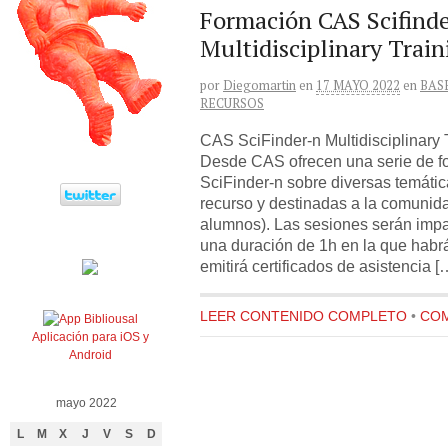
Formación CAS Scifinde
Multidisciplinary Train
por
Diegomartin
en
17 MAYO 2022
en
BAS
RECURSOS
CAS SciFinder-n Multidisciplinary 
Desde CAS ofrecen una serie de 
SciFinder-n sobre diversas temátic
recurso y destinadas a la comunida
alumnos). Las sesiones serán impar
una duración de 1h en la que habr
emitirá certificados de asistencia [
LEER CONTENIDO COMPLETO
•
COM
Aplicación para iOS y
Android
mayo 2022
L
M
X
J
V
S
D