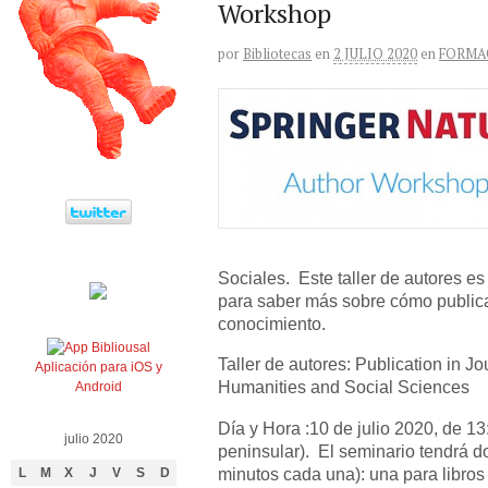
Workshop
por
Bibliotecas
en
2 JULIO 2020
en
FORMA
Sociales. Este taller de autores 
para saber más sobre cómo publica
conocimiento.
Taller de autores: Publication in 
Aplicación para iOS y
Humanities and Social Sciences
Android
Día y Hora :10 de julio 2020, de 13
julio 2020
peninsular). El seminario tendrá d
minutos cada una): una para libros 
L
M
X
J
V
S
D