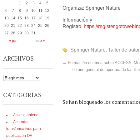
1
2
3
4
5
Organiza: Springer Nature
6
7
8
9
10
11
12
13
14
15
16
17
18
19
Información y
Registro:
https://register.gotoweb
20
21
22
23
24
25
26
27
28
29
30
31
« jun
sep »
Springer Nature
,
Taller de auto
ARCHIVOS
←
Formación en línea sobre ACCESS_Medi
Horario general de apertura de las B
CATEGORÍAS
Se han bloqueado los comentarios
Acceso abierto
Acuerdos
transformativos para
publicación OA