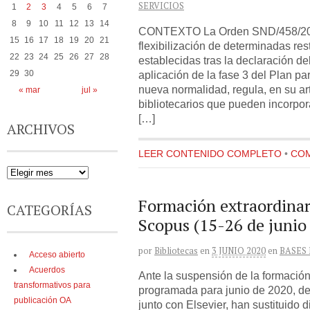
SERVICIOS
1
2
3
4
5
6
7
8
9
10
11
12
13
14
CONTEXTO La Orden SND/458/2020
15
16
17
18
19
20
21
flexibilización de determinadas res
22
23
24
25
26
27
28
establecidas tras la declaración d
aplicación de la fase 3 del Plan pa
29
30
nueva normalidad, regula, en su art
« mar
jul »
bibliotecarios que pueden incorpor
[…]
ARCHIVOS
LEER CONTENIDO COMPLETO
•
COM
Formación extraordinar
CATEGORÍAS
Scopus (15-26 de junio
por
Bibliotecas
en
3 JUNIO 2020
en
BASES
Acceso abierto
Acuerdos
Ante la suspensión de la formació
transformativos para
programada para junio de 2020, d
publicación OA
junto con Elsevier, han sustituido 