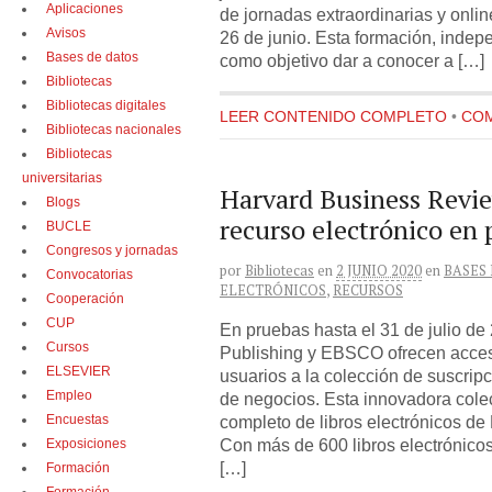
Aplicaciones
de jornadas extraordinarias y onlin
Avisos
26 de junio. Esta formación, indepe
Bases de datos
como objetivo dar a conocer a […]
Bibliotecas
Bibliotecas digitales
LEER CONTENIDO COMPLETO
•
COM
Bibliotecas nacionales
Bibliotecas
universitarias
Harvard Business Revi
Blogs
recurso electrónico en
BUCLE
Congresos y jornadas
por
Bibliotecas
en
2 JUNIO 2020
en
BASES
Convocatorias
ELECTRÓNICOS
,
RECURSOS
Cooperación
CUP
En pruebas hasta el 31 de julio d
Cursos
Publishing y EBSCO ofrecen acceso
ELSEVIER
usuarios a la colección de suscripc
Empleo
de negocios. Esta innovadora colec
Encuestas
completo de libros electrónicos d
Con más de 600 libros electrónico
Exposiciones
[…]
Formación