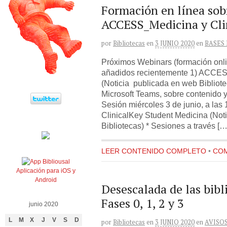
Formación en línea sob
ACCESS_Medicina y Cli
por
Bibliotecas
en
3 JUNIO 2020
en
BASES
Próximos Webinars (formación onli
añadidos recientemente 1) ACCE
(Noticia publicada en web Bibliote
Microsoft Teams, sobre contenido y
Sesión miércoles 3 de junio, a las 
ClinicalKey Student Medicina (Not
Bibliotecas) * Sesiones a través […
LEER CONTENIDO COMPLETO
•
COM
Aplicación para iOS y
Android
Desescalada de las bibl
Fases 0, 1, 2 y 3
junio 2020
L
M
X
J
V
S
D
por
Bibliotecas
en
3 JUNIO 2020
en
AVISO