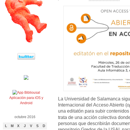
Aplicación para iOS y
La Universidad de Salamanca sigu
Android
Internacional del Acceso Abierto (
o
una editatón para subir contenidos
trata de una acción colectiva dond
octubre 2016
personas que describirán document
L
M
X
J
V
S
D
repositorio Gredos de la USAL par