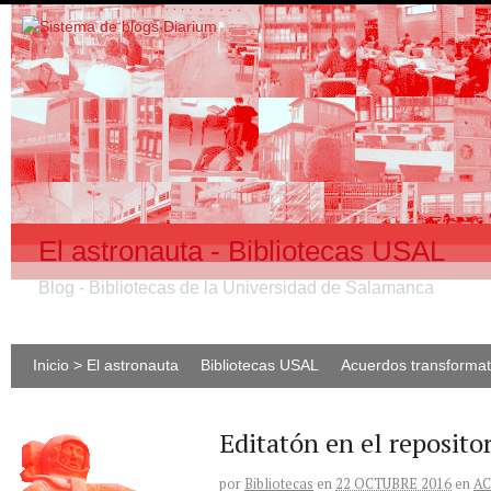
El astronauta - Bibliotecas USAL
Blog - Bibliotecas de la Universidad de Salamanca
Inicio > El astronauta
Bibliotecas USAL
Acuerdos transforma
Editatón en el reposito
por
Bibliotecas
en
22 OCTUBRE 2016
en
AC