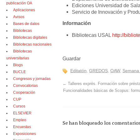
publicación OA
Ediciones Universidad de Sa
Aplicaciones
Servicio de Innovación y Produ
Avisos
Información
Bases de datos
Bibliotecas
Bibliotecas USAL
http://biblio
Bibliotecas digitales
Bibliotecas nacionales
Bibliotecas
Guardar
universitarias
Blogs
Editatón
,
GREDOS
,
OAW
,
Semana d
BUCLE
Congresos y jornadas
←
Talleres exprés. Formación sobre préstam
Convocatorias
Funcionalidades básicas de Scopus: form
Cooperación
CUP
Cursos
ELSEVIER
Empleo
Se han bloqueado los comentarios
Encuestas
Exposiciones