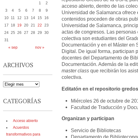
1
2
acceso abierto, dentro de las colec
3
4
5
6
7
8
9
Universidad de Salamanca ofrece e
10
11
12
13
14
15
16
contenidos proceden de obras pub
Universidad de Salamanca, princip
17
18
19
20
21
22
23
actas de congresos. Las personas q
24
25
26
27
28
29
30
colectiva son estudiantes del Grad
31
Documentación y en el Máster en 
« sep
nov »
Digital. De igual forma, participan 
docentes del Departamento de Bib
ARCHIVOS
Documentación. Además de la edit
master class
que recibirán los asis
colectiva.
Editatón en el repositorio gredo
CATEGORÍAS
Miércoles 26 de octubre de 20
Facultad de Traducción y Docu
Organizan y participan
Acceso abierto
Acuerdos
Servicio de Bibliotecas
transformativos para
Departamento de Bibliotecon