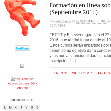
Formación en línea sob
(Septiembre 2016)
por
Bibliotecas
en
12 SEPTIEMBRE 2016
e
RECURSOS
FECYT y Elsevier organizan el 2º c
2016, que tendrá lugar desde el 19
Estos cursos serán impartidos por 
tienen como objetivo dar a conoce
y las nuevas funcionalidades inclui
inscripción […]
LEER CONTENIDO COMPLETO
•
COM
Aplicación para iOS y
Android
septiembre 2016
L
M
X
J
V
S
D