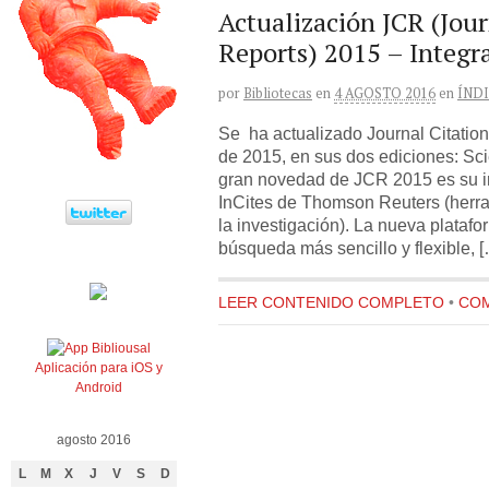
Actualización JCR (Jour
Reports) 2015 – Integr
por
Bibliotecas
en
4 AGOSTO 2016
en
ÍND
Se ha actualizado Journal Citation
de 2015, en sus dos ediciones: Sc
gran novedad de JCR 2015 es su in
InCites de Thomson Reuters (herra
la investigación). La nueva plataf
búsqueda más sencillo y flexible, 
LEER CONTENIDO COMPLETO
•
COM
Aplicación para iOS y
Android
agosto 2016
L
M
X
J
V
S
D