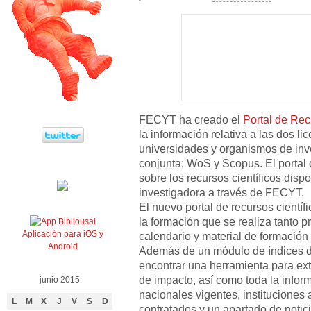
FECYT ha creado el
Portal de Rec
la información relativa a las dos l
universidades y organismos de inv
conjunta: WoS y Scopus. El portal 
sobre los recursos científicos dis
investigadora a través de FECYT.
El nuevo portal de recursos científ
la formación que se realiza tanto p
Aplicación para iOS y
calendario y material de formación 
Android
Además de un módulo de índices 
encontrar una herramienta para extr
de impacto, así como toda la inform
junio 2015
nacionales vigentes, instituciones
L
M
X
J
V
S
D
contratados y un apartado de noti