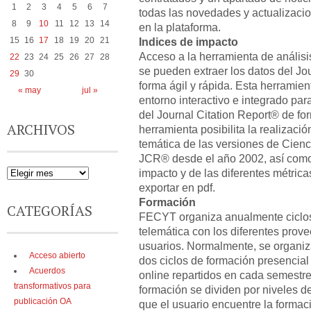
1
2
3
4
5
6
7
todas las novedades y actualizaci
8
9
10
11
12
13
14
en la plataforma.
15
16
17
18
19
20
21
Indices de impacto
Acceso a la herramienta de anális
22
23
24
25
26
27
28
se pueden extraer los datos del Jo
29
30
forma ágil y rápida. Esta herramie
« may
jul »
entorno interactivo e integrado pa
del Journal Citation Report® de for
ARCHIVOS
herramienta posibilita la realizaci
temática de las versiones de Cienc
JCR® desde el año 2002, así como 
impacto y de las diferentes métric
exportar en pdf.
Formación
CATEGORÍAS
FECYT organiza anualmente ciclos
telemática con los diferentes prove
usuarios. Normalmente, se organiz
Acceso abierto
dos ciclos de formación presencial
Acuerdos
online repartidos en cada semestre
transformativos para
formación se dividen por niveles de
publicación OA
que el usuario encuentre la formac