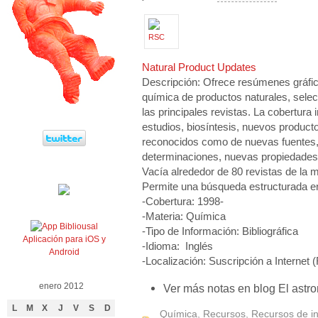
Natural Product Updates
Descripción: Ofrece resúmenes gráfi
química de productos naturales, sele
las principales revistas. La cobertura 
estudios, biosíntesis, nuevos produc
reconocidos como de nuevas fuentes, 
determinaciones, nuevas propiedades 
Vacía alrededor de 80 revistas de la m
Permite una búsqueda estructurada en
-Cobertura: 1998-
-Materia: Química
-Tipo de Información: Bibliográfica
Aplicación para iOS y
-Idioma: Inglés
Android
-Localización: Suscripción a Internet 
enero 2012
Ver más notas en blog El astr
L
M
X
J
V
S
D
Química
,
Recursos
,
Recursos de i