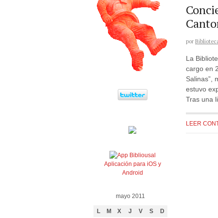
Concie
Cantor
por
Bibliotec
La Bibliot
cargo en 2
Salinas”, 
estuvo exp
Tras una l
LEER CON
Aplicación para iOS y
Android
mayo 2011
L
M
X
J
V
S
D