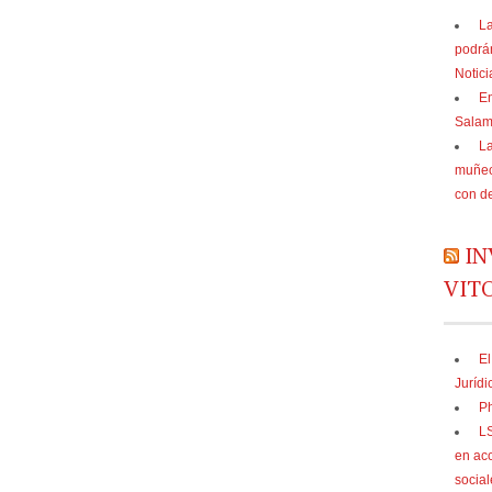
La
podrá
Notic
En
Sala
La
muñec
con d
IN
VIT
El
Jurídi
Ph
LS
en acc
social