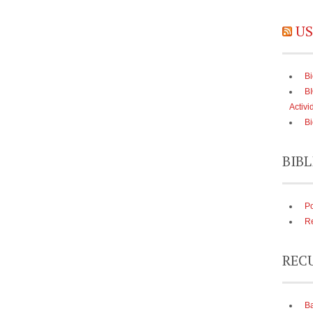
US
Bi
B
Activi
Bi
BIBL
Po
Re
REC
Ba