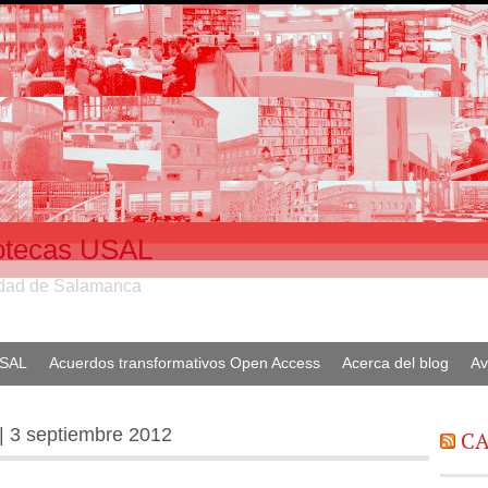
liotecas USAL
sidad de Salamanca
USAL
Acuerdos transformativos Open Access
Acerca del blog
Av
 | 3 septiembre 2012
CA