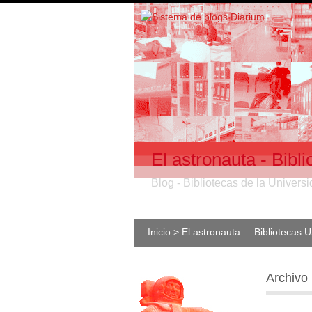
El astronauta - Bib
Blog - Bibliotecas de la Univer
Inicio > El astronauta
Bibliotecas 
Archivo