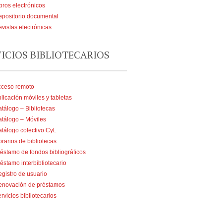
bros electrónicos
positorio documental
vistas electrónicas
VICIOS BIBLIOTECARIOS
cceso remoto
licación móviles y tabletas
tálogo – Bibliotecas
tálogo – Móviles
tálogo colectivo CyL
rarios de bibliotecas
éstamo de fondos bibliográficos
éstamo interbibliotecario
gistro de usuario
enovación de préstamos
rvicios bibliotecarios