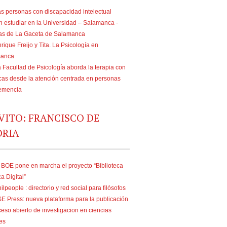
s personas con discapacidad intelectual
n estudiar en la Universidad – Salamanca -
ias de La Gaceta de Salamanca
rique Freijo y Tita. La Psicología en
manca
 Facultad de Psicología aborda la terapia con
as desde la atención centrada en personas
emencia
VITO: FRANCISCO DE
ORIA
 BOE pone en marcha el proyecto “Biblioteca
ca Digital”
ilpeople : directorio y red social para filósofos
E Press: nueva plataforma para la publicación
eso abierto de investigacion en ciencias
es