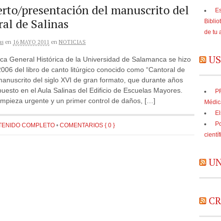
rto/presentación del manuscrito del
Es
al de Salinas
Biblio
de tu 
as
en
16 MAYO 2011
en
NOTICIAS
US
eca General Histórica de la Universidad de Salamanca se hizo
006 del libro de canto litúrgico conocido como “Cantoral de
manuscrito del siglo XVI de gran formato, que durante años
uesto en el Aula Salinas del Edificio de Escuelas Mayores.
PR
impieza urgente y un primer control de daños, […]
Médic
El
Po
TENIDO COMPLETO
•
COMENTARIOS { 0 }
cientí
UN
CR