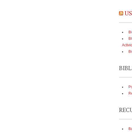
US
Bi
B
Activi
Bi
BIBL
Po
Re
REC
Ba