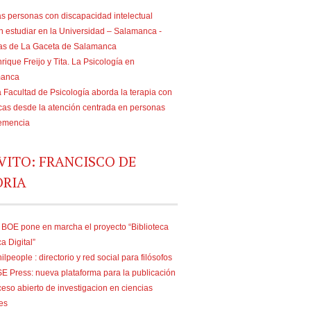
s personas con discapacidad intelectual
n estudiar en la Universidad – Salamanca -
ias de La Gaceta de Salamanca
rique Freijo y Tita. La Psicología en
manca
 Facultad de Psicología aborda la terapia con
as desde la atención centrada en personas
emencia
VITO: FRANCISCO DE
ORIA
 BOE pone en marcha el proyecto “Biblioteca
ca Digital”
ilpeople : directorio y red social para filósofos
E Press: nueva plataforma para la publicación
eso abierto de investigacion en ciencias
es