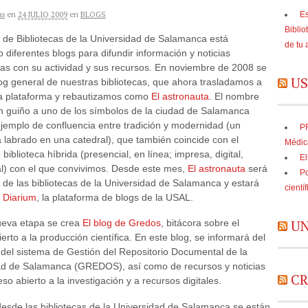
as
en
24 JULIO 2009
en
BLOGS
Es
Biblio
o de Bibliotecas de la Universidad de Salamanca está
de tu 
diferentes blogs para difundir información y noticias
as con su actividad y sus recursos. En noviembre de 2008 se
US
blog general de nuestras bibliotecas, que ahora trasladamos a
a plataforma y rebautizamos como
El astronauta
. El nombre
n guiño a uno de los símbolos de la ciudad de Salamanca
jemplo de confluencia entre tradición y modernidad (un
PR
 labrado en una catedral), que también coincide con el
Médic
biblioteca híbrida (presencial, en línea; impresa, digital,
El
al) con el que convivimos. Desde este mes,
El astronauta
será
Po
a de las bibliotecas de la Universidad de Salamanca y estará
cientí
n
Diarium
, la plataforma de blogs de la USAL.
UN
ueva etapa se crea
El blog de Gredos
, bitácora sobre el
erto a la producción científica. En este blog, se informará del
 del sistema de Gestión del Repositorio Documental de la
ad de Salamanca (GREDOS), así como de recursos y noticias
CR
so abierto a la investigación y a recursos digitales.
esde las bibliotecas de la Universidad de Salamanca se están