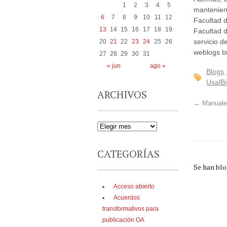
1
2
3
4
5
mantenien
6
7
8
9
10
11
12
Facultad 
13
14
15
16
17
18
19
Facultad 
servicio d
20
21
22
23
24
25
26
weblogs bi
27
28
29
30
31
« jun
ago »
Blogs
UsalB
ARCHIVOS
←
Manuales
CATEGORÍAS
Se han bl
Acceso abierto
Acuerdos
transformativos para
publicación OA