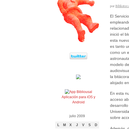
por
Bibliotec
El Servici
empleando 
relacionad
inició el 
esta nuev
es tanto u
como un e
astronauta
modelo de 
audiovisu
la bitácor
alojado e
En esta n
Aplicación para iOS y
acceso abi
Android
desarrollo
Universid
julio 2009
sobre acce
L
M
X
J
V
S
D
Además, d