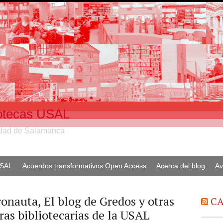
liotecas USAL
sidad de Salamanca
USAL
Acuerdos transformativos Open Access
Acerca del blog
Av
ronauta, El blog de Gredos y otras
CA
ras bibliotecarias de la USAL