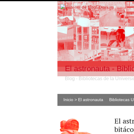
El astronauta - Bib
Blog - Bibliotecas de la Univer
Inicio > El astronauta
Bibliotecas 
El ast
bitáco