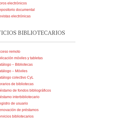
bros electrónicos
positorio documental
vistas electrónicas
VICIOS BIBLIOTECARIOS
cceso remoto
licación móviles y tabletas
tálogo – Bibliotecas
tálogo – Móviles
tálogo colectivo CyL
rarios de bibliotecas
éstamo de fondos bibliográficos
éstamo interbibliotecario
gistro de usuario
enovación de préstamos
rvicios bibliotecarios