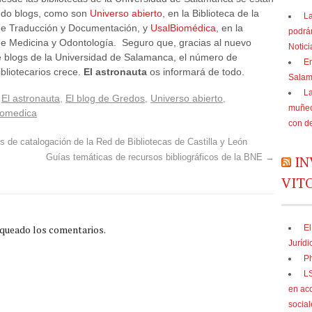
do blogs, como son
Universo abierto
, en la Biblioteca de la
La
de Traducción y Documentación, y
UsalBiomédica
, en la
podrá
de Medicina y Odontología. Seguro que, gracias al nuevo
Notic
e blogs de la Universidad de Salamanca, el número de
En
bliotecarios crece.
El astronauta
os informará de todo.
Sala
La
,
El astronauta
,
El blog de Gredos
,
Universo abierto
,
muñec
iomedica
con d
 de catalogación de la Red de Bibliotecas de Castilla y León
Guías temáticas de recursos bibliográficos de la BNE
→
IN
VIT
oqueado los comentarios.
El
Jurídi
Ph
LS
en acc
social