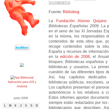
DOCUMENTOS
Fuente:
Bibliobog
La
Fundación Alonso Quijano
Bibliotecas Españolas 2009
. La p
en el seno de las XI Jornadas E
en la misma, los responsables de
contenidos de esta obra que, p
recoge contenidos sobre la situ
España y recursos de información
en la
edición de 2008
, el Anuar
bloques: Bibliotecas españolas y 
bibliotecas y usuarios. La prim
cuestión de las diferentes tipos d
Así, hay capítulos dedicados 
bibliotecas públicas, escolares, uni
Aplicación para iOS y
Android
Los capítulos presentan el panora
autonómicos o los relativos a c
Estos informes aportan documenta
junio 2009
siempre están redactados por los
L
M
X
J
V
S
D
bibliotecarios que describen. As