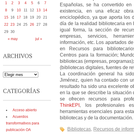
1
2
3
4
5
6
7
Españolas, se ha convertido en
8
9
10
11
12
13
14
existencia, en una eficaz obra
enciclopédico, ya que aporta los 
15
16
17
18
19
20
21
día de la realidad bibliotecaria 
22
23
24
25
26
27
28
igual forma, la sección de recu
29
30
empresas, servicios, herramie
« may
jul »
información, etc. Los apartados d
en Recursos para bibliotecario
ARCHIVOS
Centros para la formación; Mundo
bibliotecas (empresas, programas)
(bibliotecas digitales, fuentes de ref
La coordinación general ha sid
Jiménez, quien ha contado con un 
resultado ha sido una excelente o
CATEGORÍAS
en la que se describe la situación 
se ofrecen recursos para prof
ThinkEPI
, los profesionales 
Acceso abierto
herramientas esenciales para esta
Acuerdos
bibliotecas y de la documentación.
transformativos para
Bibliotecas
,
Recursos de infor
publicación OA