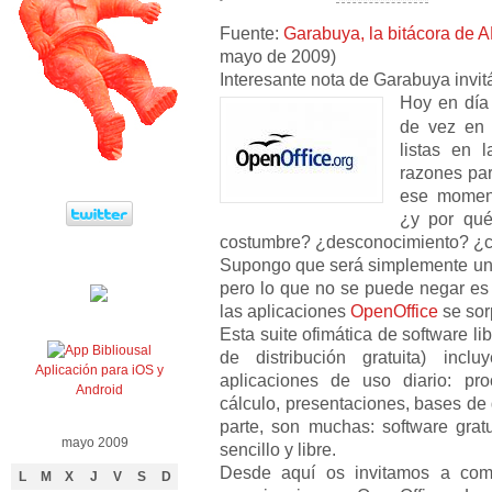
Fuente:
Garabuya, la bitácora de 
mayo de 2009)
Interesante nota de Garabuya invit
Hoy en día 
de vez en
listas en
razones par
ese momen
¿y por qué
costumbre? ¿desconocimiento? ¿
Supongo que será simplemente una
pero lo que no se puede negar es
las aplicaciones
OpenOffice
se sor
Esta suite ofimática de software li
de distribución gratuita) incl
Aplicación para iOS y
aplicaciones de uso diario: pr
Android
cálculo, presentaciones, bases de
parte, son muchas: software gratu
mayo 2009
sencillo y libre.
Desde aquí os invitamos a comp
L
M
X
J
V
S
D