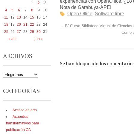
experiencias con OpenOffice. ¿Lo u
1
2
3
Nota de Garabuya-APEI
4
5
6
7
8
9
10
Open Office
,
Software libre
11
12
13
14
15
16
17
18
19
20
21
22
23
24
←
IV Curso Biblioteca Virtual de Ciencias 
25
26
27
28
29
30
31
Cómo cr
« abr
jun »
ARCHIVOS
Se han bloqueado los comentarios
CATEGORÍAS
Acceso abierto
Acuerdos
transformativos para
publicación OA