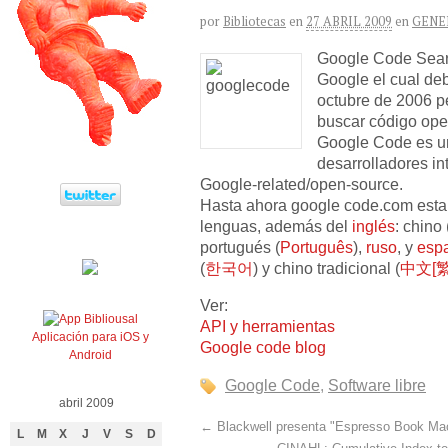
por
Bibliotecas
en
27 ABRIL 2009
en
GENE
Google Code Searc
Google el cual de
octubre de 2006 p
buscar código open
Google Code es un
desarrolladores in
Google-related/open-source.
Hasta ahora google code.com esta
lenguas, además del
inglés
: chino 
portugués (
Português
),
ruso
, y
esp
(
한국어
) y chino tradicional (
中文[繁
Ver:
API y herramientas
Aplicación para iOS y
Google code blog
Android
Google Code
,
Software libre
abril 2009
←
Blackwell presenta "Espresso Book Ma
L
M
X
J
V
S
D