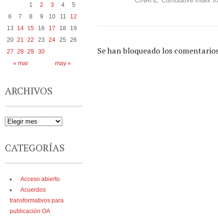
CINAHL: Cumulative Index to 
1
2
3
4
5
6
7
8
9
10
11
12
13
14
15
16
17
18
19
20
21
22
23
24
25
26
Se han bloqueado los comentarios
27
28
29
30
« mar
may »
ARCHIVOS
CATEGORÍAS
Acceso abierto
Acuerdos
transformativos para
publicación OA