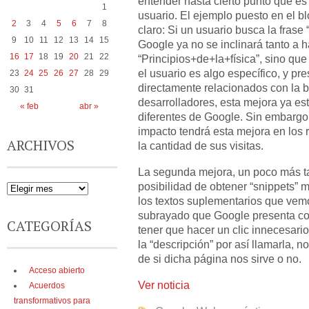
entender hasta cierto punto qué es 
1
usuario. El ejemplo puesto en el b
2
3
4
5
6
7
8
claro: Si un usuario busca la frase “
9
10
11
12
13
14
15
Google ya no se inclinará tanto a 
16
17
18
19
20
21
22
“Principios+de+la+física”, sino qu
el usuario es algo específico, y pr
23
24
25
26
27
28
29
directamente relacionados con la
30
31
desarrolladores, esta mejora ya es
« feb
abr »
diferentes de Google. Sin embargo
impacto tendrá esta mejora en los 
ARCHIVOS
la cantidad de sus visitas.
La segunda mejora, un poco más ta
posibilidad de obtener “snippets” m
los textos suplementarios que vemos
subrayado que Google presenta co
CATEGORÍAS
tener que hacer un clic innecesari
la “descripción” por así llamarla, 
de si dicha página nos sirve o no.
Acceso abierto
Ver noticia
Acuerdos
transformativos para