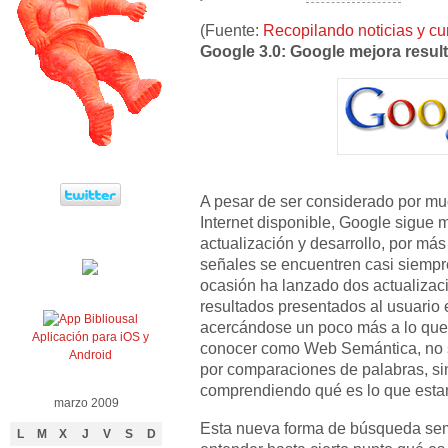
(Fuente:
Recopilando noticias y cu
Google 3.0: Google mejora resu
A pesar de ser considerado por mu
Internet disponible, Google sigue
actualización y desarrollo, por má
señales se encuentren casi siempre
ocasión ha lanzado dos actualizac
resultados presentados al usuario 
acercándose un poco más a lo qu
Aplicación para iOS y
conocer como Web Semántica, no 
Android
por comparaciones de palabras, si
comprendiendo qué es lo que est
marzo 2009
Esta nueva forma de búsqueda sem
L
M
X
J
V
S
D