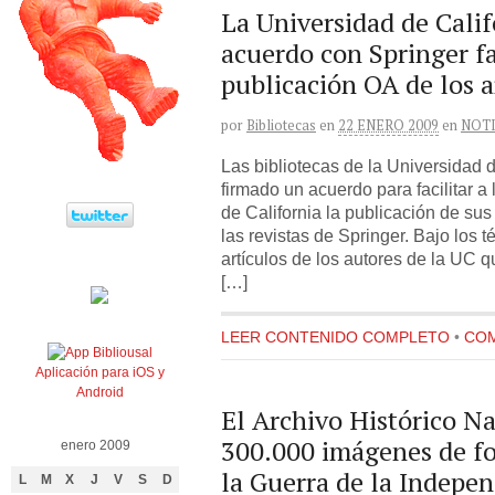
La Universidad de Calif
acuerdo con Springer fa
publicación OA de los a
por
Bibliotecas
en
22 ENERO 2009
en
NOTI
Las bibliotecas de la Universidad d
firmado un acuerdo para facilitar a
de California la publicación de su
las revistas de Springer. Bajo los 
artículos de los autores de la UC 
[…]
LEER CONTENIDO COMPLETO
•
COM
Aplicación para iOS y
Android
El Archivo Histórico Na
300.000 imágenes de fo
enero 2009
la Guerra de la Indepe
L
M
X
J
V
S
D