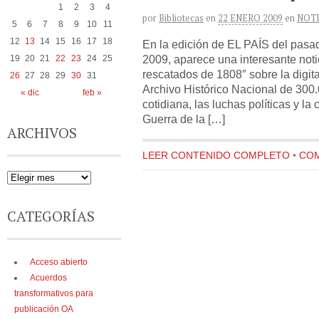
1
2
3
4
por
Bibliotecas
en
22 ENERO 2009
en
NOTI
5
6
7
8
9
10
11
12
13
14
15
16
17
18
En la edición de EL PAÍS del pasa
2009, aparece una interesante notic
19
20
21
22
23
24
25
rescatados de 1808″ sobre la digita
26
27
28
29
30
31
Archivo Histórico Nacional de 300
« dic
feb »
cotidiana, las luchas políticas y la
Guerra de la […]
ARCHIVOS
LEER CONTENIDO COMPLETO
•
COM
CATEGORÍAS
Acceso abierto
Acuerdos
transformativos para
publicación OA