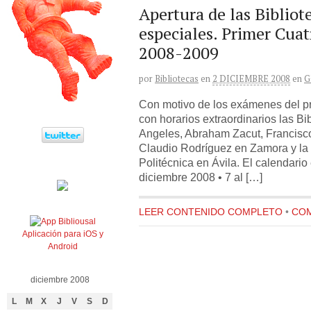
Apertura de las Bibliot
especiales. Primer Cuat
2008-2009
por
Bibliotecas
en
2 DICIEMBRE 2008
en
G
Con motivo de los exámenes del pr
con horarios extraordinarios las Bi
Angeles, Abraham Zacut, Francisc
Claudio Rodríguez en Zamora y la 
Politécnica en Ávila. El calendario 
diciembre 2008 • 7 al […]
LEER CONTENIDO COMPLETO
•
COM
Aplicación para iOS y
Android
diciembre 2008
L
M
X
J
V
S
D