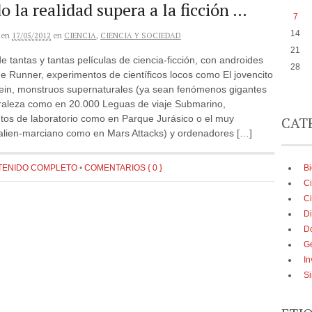
 la realidad supera a la ficción …
7
14
en
17/05/2012
en
CIENCIA
,
CIENCIA Y SOCIEDAD
21
 tantas y tantas películas de ciencia-ficción, con androides
28
 Runner, experimentos de científicos locos como El jovencito
ein, monstruos supernaturales (ya sean fenómenos gigantes
uraleza como en 20.000 Leguas de viaje Submarino,
tos de laboratorio como en Parque Jurásico o el muy
CAT
 alien-marciano como en Mars Attacks) y ordenadores […]
B
TENIDO COMPLETO
•
COMENTARIOS { 0 }
Ci
Ci
Di
D
G
In
Si