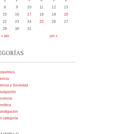
1
2
3
4
5
6
8
9
10
11
12
13
15
16
17
18
19
20
22
23
24
25
26
27
29
30
31
« abr
jun »
EGORÍAS
ioquímica
encia
encia y Sociedad
vulgación
ocencia
enética
vestigación
n categoría