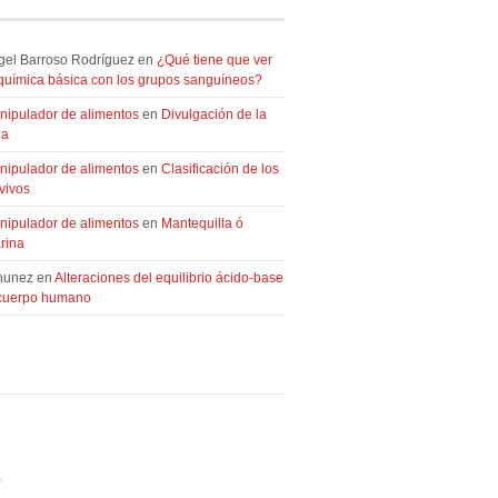
gel Barroso Rodríguez en
¿Qué tiene que ver
oquímica básica con los grupos sanguíneos?
nipulador de alimentos
en
Divulgación de la
ia
nipulador de alimentos
en
Clasificación de los
vivos
nipulador de alimentos
en
Mantequilla ó
rina
nunez en
Alteraciones del equilibrio ácido-base
 cuerpo humano