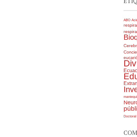
ETI
ABO
Aci
respira
respira
Bio
Cereb
Concie
eucarió
Div
Ecuac
Ed
Extran
Inv
mantequi
Neuro
públ
Doctoral
COM