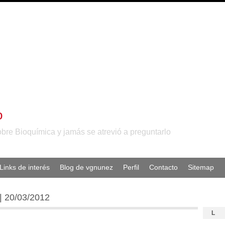
o
obre Bioquímica y jamás se atrevió a preguntarlo
Links de interés
Blog de vgnunez
Perfil
Contacto
Sitemap
| 20/03/2012
L