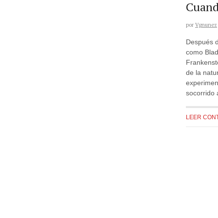
Cuando
por
Vgnunez
Después de
como Blade
Frankenst
de la nat
experimen
socorrido
LEER CON