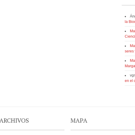
Án
la Bi
Ma
Cienc
Ma
seres 
Ma
Marga
vg
en el
ARCHIVOS
MAPA