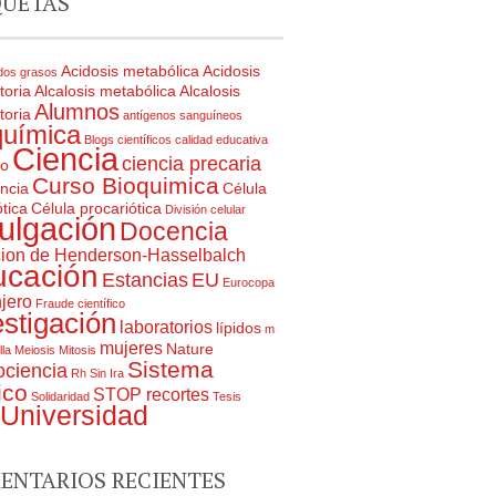
QUETAS
Acidosis metabólica
Acidosis
dos grasos
toria
Alcalosis metabólica
Alcalosis
Alumnos
toria
antígenos sanguíneos
química
Blogs científicos
calidad educativa
Ciencia
ciencia precaria
ro
Curso Bioquimica
ncia
Célula
tica
Célula procariótica
División celular
ulgación
Docencia
ion de Henderson-Hasselbalch
ucación
Estancias
EU
Eurocopa
jero
Fraude científico
estigación
laboratorios
lípidos
m
mujeres
Nature
lla
Meiosis
Mitosis
Sistema
ciencia
Rh
Sin Ira
ico
STOP recortes
Solidaridad
Tesis
Universidad
ENTARIOS RECIENTES