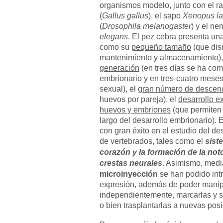
organismos modelo, junto con el ra
(
Gallus gallus
), el sapo
Xenopus la
(
Drosophila melanogaster
) y el n
elegans
. El pez cebra presenta una
como su
pequeño tamaño
(que dis
mantenimiento y almacenamiento)
generación
(en tres días se ha com
embrionario y en tres-cuatro mese
sexual), el
gran número de descend
huevos por pareja), el
desarrollo e
huevos y embriones
(que permiten
largo del desarrollo embrionario).
con gran éxito en el estudio del des
de vertebrados, tales como el
sist
corazón y la formación de la not
crestas neurales
. Asimismo, medi
microinyección
se han podido intr
expresión, además de poder manip
independientemente, marcarlas y se
o bien trasplantarlas a nuevas pos