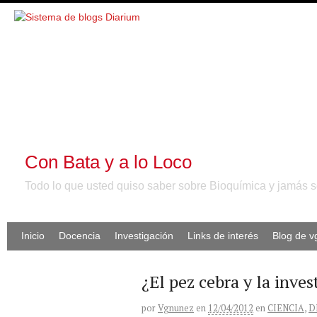
Con Bata y a lo Loco
Todo lo que usted quiso saber sobre Bioquímica y jamás se
Inicio
Docencia
Investigación
Links de interés
Blog de 
¿El pez cebra y la inve
por
Vgnunez
en
12/04/2012
en
CIENCIA
,
D