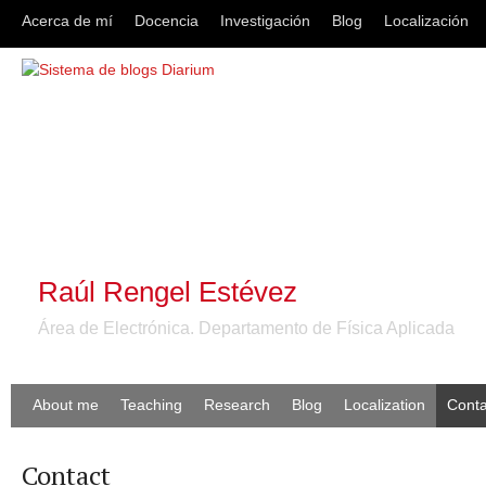
Acerca de mí
Docencia
Investigación
Blog
Localización
Raúl Rengel Estévez
Área de Electrónica. Departamento de Física Aplicada
About me
Teaching
Research
Blog
Localization
Conta
Contact