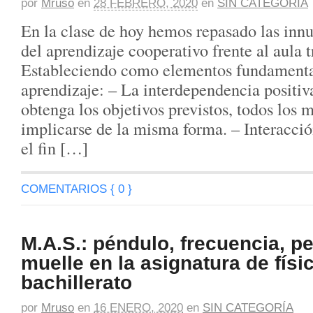
por
Mruso
en
28 FEBRERO, 2020
en
SIN CATEGORÍA
En la clase de hoy hemos repasado las inn
del aprendizaje cooperativo frente al aula t
Estableciendo como elementos fundamental
aprendizaje: – La interdependencia positiv
obtenga los objetivos previstos, todos los
implicarse de la misma forma. – Interacció
el fin […]
COMENTARIOS { 0 }
M.A.S.: péndulo, frecuencia, p
muelle en la asignatura de físi
bachillerato
por
Mruso
en
16 ENERO, 2020
en
SIN CATEGORÍA