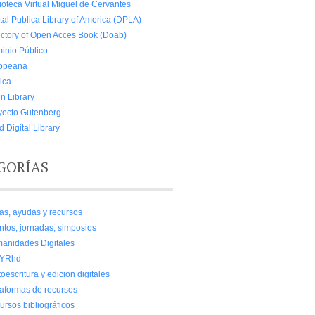
ioteca Virtual Miguel de Cervantes
tal Publica Library of America (DPLA)
ectory of Open Acces Book (Doab)
inio Público
opeana
ica
n Library
yecto Gutenberg
 Digital Library
GORÍAS
as, ayudas y recursos
ntos, jornadas, simposios
anidades Digitales
MYRhd
oescritura y edicion digitales
taformas de recursos
ursos bibliográficos