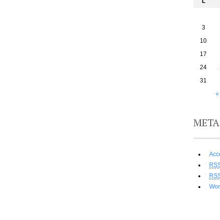
L
3
10
17
24
31
«
META
Acc
RS
RS
Wor