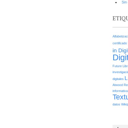
Sin
ETIQ
Alfabetiza
certificado
in Dig
Digi
Future Lib
investigaci
L
digitales
Atwood
Re
informativa
Text
datos
Wiki