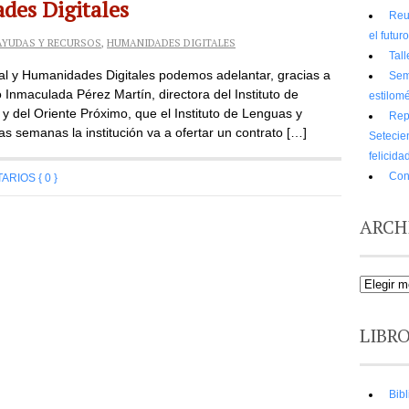
des Digitales
Reu
el futur
AYUDAS Y RECURSOS
,
HUMANIDADES DIGITALES
Tall
al y Humanidades Digitales podemos adelantar, gracias a
Sem
 Inmaculada Pérez Martín, directora del Instituto de
estilomé
y del Oriente Próximo, que el Instituto de Lenguas y
Rep
s semanas la institución va a ofertar un contrato […]
Setecie
felicida
Con
RIOS { 0 }
ARCH
LIBR
Bibl