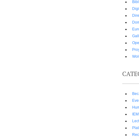
Bibl
Digi
Dir
Dom
Eur
Gall
Ope
Pro
Wold
CATE
Bec
Eve
Hum
IE
Lect
Pla
Rec