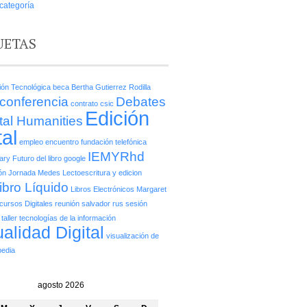
 categoría
UETAS
ción Tecnológica
beca
Bertha Gutierrez Rodilla
conferencia
Debates
contrato
csic
Edición
ital Humanities
tal
empleo
encuentro
fundación telefónica
IEMYRhd
rary
Futuro del libro
google
ón
Jornada Medes
Lectoescritura y edicion
ibro Líquido
Libros Electrónicos
Margaret
cursos Digitales
reunión
salvador rus
sesión
taller
tecnologías de la información
ualidad Digital
visualización de
pedia
agosto 2026