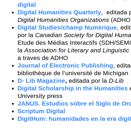
digital
Digital Humanities Quarterly
, editada p
Digital Humanities Organizations
(ADHO
Digital Studies/champ Numérique
, edi
por la
Canadian Society for Digital Huma
Etude des Médias Interactifs (SDH/SEMI)
la
Association for Literary and Linguist
a traves de ADHO
Journal of Electronic Publishing
, edit
bibliothèque de l’université de Michigan
D- Lib Magazine
,
editada por la
D-Lib
Digital Scholarship in the Humanities
University press
JANUS. Estudios sobre el Siglo de Or
Scriptum Digital
DigitHum: humanidades en la era digit