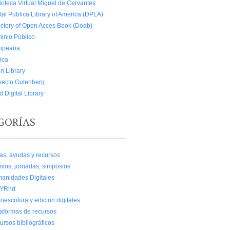
ioteca Virtual Miguel de Cervantes
tal Publica Library of America (DPLA)
ectory of Open Acces Book (Doab)
inio Público
opeana
ica
n Library
yecto Gutenberg
 Digital Library
GORÍAS
as, ayudas y recursos
ntos, jornadas, simposios
anidades Digitales
MYRhd
oescritura y edicion digitales
taformas de recursos
ursos bibliográficos