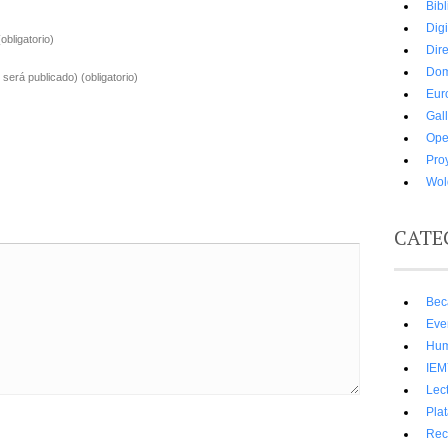
Bibl
Digi
(obligatorio)
Dir
Dom
o será publicado)
(obligatorio)
Eur
Gall
Ope
Pro
Wold
CATE
Bec
Eve
Hum
IE
Lect
Pla
Rec