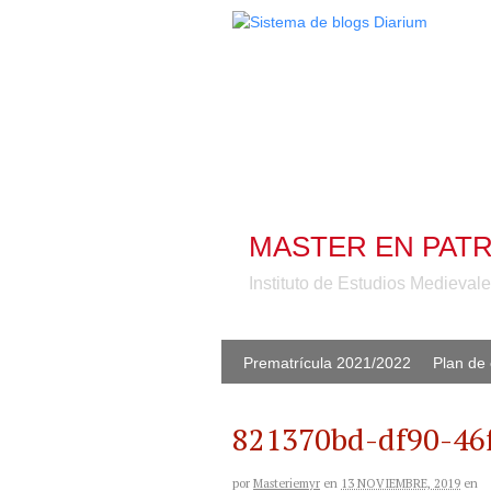
MASTER EN PATR
Instituto de Estudios Medieva
Prematrícula 2021/2022
Plan de 
821370bd-df90-46
por
Masteriemyr
en
13 NOVIEMBRE, 2019
en