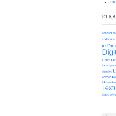
Sin
ETIQ
Alfabetiza
certificado
in Dig
Digi
Future Lib
investigaci
L
digitales
Atwood
Re
informativa
Text
datos
Wiki