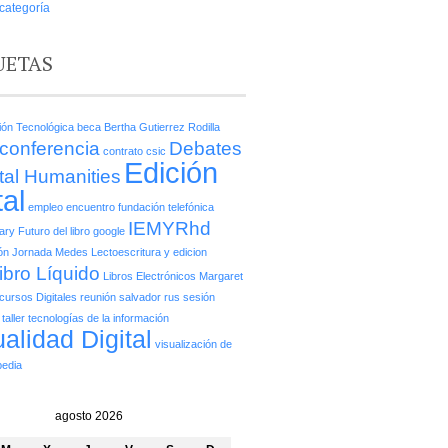
 categoría
UETAS
ción Tecnológica
beca
Bertha Gutierrez Rodilla
conferencia
Debates
contrato
csic
Edición
ital Humanities
tal
empleo
encuentro
fundación telefónica
IEMYRhd
rary
Futuro del libro
google
ón
Jornada Medes
Lectoescritura y edicion
ibro Líquido
Libros Electrónicos
Margaret
cursos Digitales
reunión
salvador rus
sesión
taller
tecnologías de la información
ualidad Digital
visualización de
pedia
agosto 2026