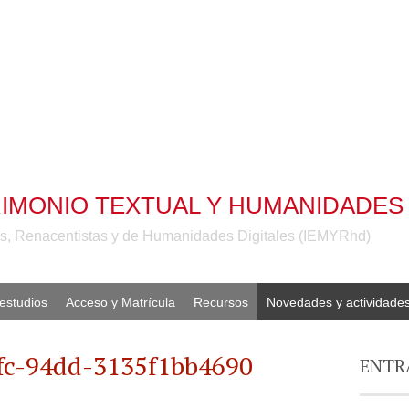
IMONIO TEXTUAL Y HUMANIDADES 
les, Renacentistas y de Humanidades Digitales (IEMYRhd)
estudios
Acceso y Matrícula
Recursos
Novedades y actividade
fc-94dd-3135f1bb4690
ENTR