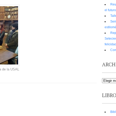
Reu
el futur
Tall
Sem
estilomé
Rep
Setecie
felicida
Con
ARCH
ca de la USAL
LIBR
Bibl