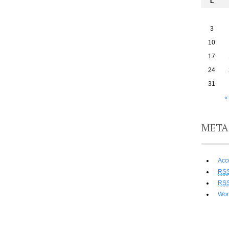
L
3
10
17
24
31
«
META
Acc
RS
RS
Wor