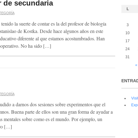
r de secundaria
L
ATEGORÍA
tenido la suerte de contar es la del profesor de biología
3
stanislao de Kostka. Desde hace algunos años en este
10
ducativo diferente al que estamos acostumbrados. Han
17
ooperativo. No ha sido […]
24
31
«
ENTRAD
ATEGORÍA
Vis
udido a darnos dos sesiones sobre experimentos que el
Exp
mnos. Buena parte de ellos son una gran forma de ayudar a
s mentales sobre como es el mundo. Por ejemplo, un
ro […]