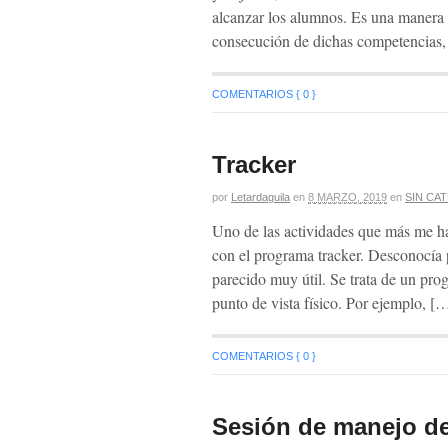
alcanzar los alumnos. Es una manera de
consecución de dichas competencias, 
COMENTARIOS { 0 }
Tracker
por
Letardaguila
en
8 MARZO, 2019
en
SIN CA
Uno de las actividades que más me han
con el programa tracker. Desconocía 
parecido muy útil. Se trata de un pr
punto de vista físico. Por ejemplo, [
COMENTARIOS { 0 }
Sesión de manejo de