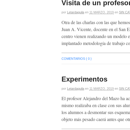
Visita de un profeso
por
Letardaguila
en
11 MARZO, 2019
en
SIN C
Otra de las charlas con las que hemos 
Juan A. Vicente, docente en el San E
centro vienen realizando un modelo e
implantado metodología de trabajo c
COMENTARIOS { 0 }
Experimentos
por
Letardaguila
en
11 MARZO, 2019
en
SIN C
El profesor Alejandro del Mazo ha ac
mismo realizaba en clase con sus alu
los alumnos a desmontar sus esquema
objeto más pesado caerá antes que ot