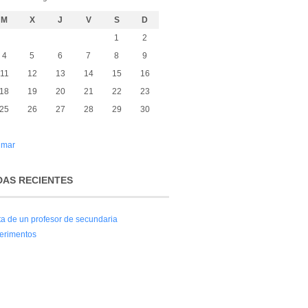
M
X
J
V
S
D
1
2
4
5
6
7
8
9
11
12
13
14
15
16
18
19
20
21
22
23
25
26
27
28
29
30
 mar
AS RECIENTES
ita de un profesor de secundaria
erimentos