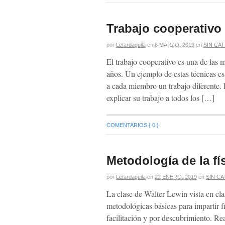
Trabajo cooperativo 
por
Letardaguila
en
8 MARZO, 2019
en
SIN CA
El trabajo cooperativo es una de las 
años. Un ejemplo de estas técnicas es 
a cada miembro un trabajo diferente.
explicar su trabajo a todos los […]
COMENTARIOS { 0 }
Metodología de la fí
por
Letardaguila
en
22 ENERO, 2019
en
SIN C
La clase de Walter Lewin vista en cl
metodológicas básicas para impartir f
facilitación y por descubrimiento. Re