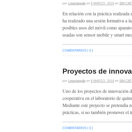
por
Letardaguila
en
8 MARZO, 2019
en
SIN CA
En relación con la práctica realizada
ha realizado una sesión formativa a l
posibles usos del móvil como aparato
usadas son sensor mobile y smart mea
COMENTARIOS { 0 }
Proyectos de innova
por
Letardaguila
en
8 MARZO, 2019
en
SIN CA
Uno de los proyectos de innovación d
cooperativa en el laboratorio de quími
Mediante este proyecto se pretendía no
prácticas, si no también promover el 
COMENTARIOS { 0 }