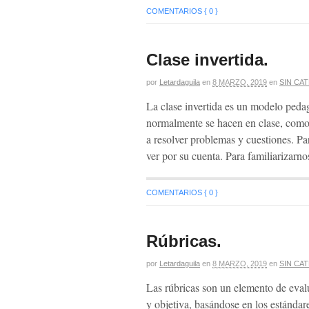
COMENTARIOS { 0 }
Clase invertida.
por
Letardaguila
en
8 MARZO, 2019
en
SIN CA
La clase invertida es un modelo pedag
normalmente se hacen en clase, como l
a resolver problemas y cuestiones. Par
ver por su cuenta. Para familiarizarn
COMENTARIOS { 0 }
Rúbricas.
por
Letardaguila
en
8 MARZO, 2019
en
SIN CA
Las rúbricas son un elemento de eval
y objetiva, basándose en los estándar