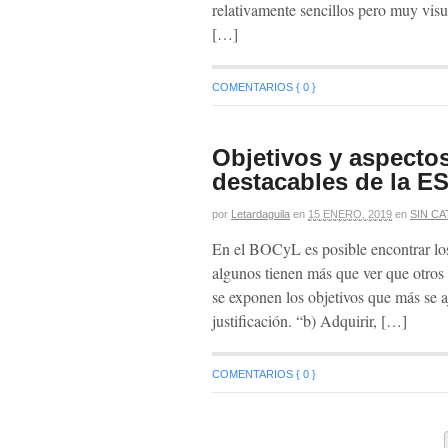
relativamente sencillos pero muy vis
[…]
COMENTARIOS { 0 }
Objetivos y aspect
destacables de la E
por
Letardaguila
en
15 ENERO, 2019
en
SIN C
En el BOCyL es posible encontrar los
algunos tienen más que ver que otros 
se exponen los objetivos que más se a
justificación. “b) Adquirir, […]
COMENTARIOS { 0 }