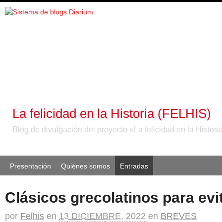
La felicidad en la Historia (FELHIS)
Blog de divulgación del proyecto «La felicidad en la Histori
Presentación
Quiénes somos
Entradas
Clásicos grecolatinos para evi
por
Felhis
en
13 DICIEMBRE, 2022
en
BREVES