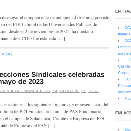
ENTRAD
a devengar el complemento de antigüedad (trienios) previsto
tivo del PDI Laboral de las Universidades Públicas de
CCO
pción desde el 2 de noviembre de 2021, ha quedado
financi
demanda de CCOO fue estimada […]
CCO
Decreto
para el 
S { 0 }
La 
Castilla
lecciones Sindicales celebradas
Conseje
CCO
 mayo de 2023
Públicas
CIÓN DE ENSEÑANZA DE CCOO
,
PDI
,
PDI LABORAL
,
PIF
,
PTGAS
,
derecho
Matr
s elecciones a los siguientes órganos de representación del
a: Junta de PDI Funcionario, Junta de PAS Funcionario,
ENLACE
en el campus de Salamanca, Comité de Empresa del PDI
omité de Empresa del PAS […]
Con