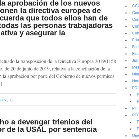
 la aprobación de los nuevos
CC
onen la directiva europea de
Com
ecuerda que todos ellos han de
Con
 todas las personas trabajadoras
Con
ativa y asegurar la
Con
Edu
Fed
Fin
ectuado la transposición de la Directiva Europea 2019/1158
Jun
 de 20 de junio de 2019, relativa a la conciliación de la
Mes
Nin
con la aprobación por parte del Gobierno de nuevos permisos
Nor
…]
PDI
P
S { 0 }
P
PIF
PT
ho a devengar trienios del
P
or de la USAL por sentencia
P
Uni