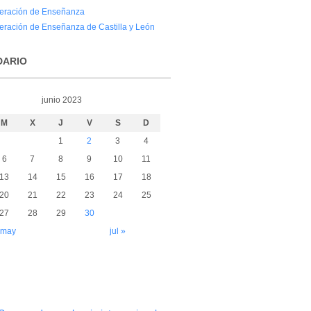
eración de Enseñanza
eración de Enseñanza de Castilla y León
DARIO
junio 2023
M
X
J
V
S
D
1
2
3
4
6
7
8
9
10
11
13
14
15
16
17
18
20
21
22
23
24
25
27
28
29
30
 may
jul »