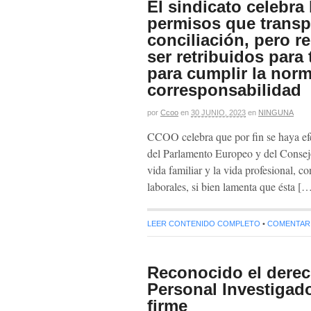
El sindicato celebra
permisos que transp
conciliación, pero r
ser retribuidos para
para cumplir la norm
corresponsabilidad
por
Ccoo
en
30 JUNIO, 2023
en
NINGUNA
CCOO celebra que por fin se haya ef
del Parlamento Europeo y del Consejo,
vida familiar y la vida profesional, 
laborales, si bien lamenta que ésta [
LEER CONTENIDO COMPLETO
•
COMENTARIO
Reconocido el derec
Personal Investigad
firme