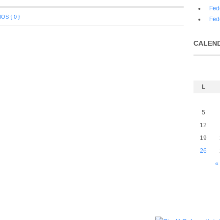
Fed
S { 0 }
Fed
CALEN
L
5
12
19
26
«
Política de privacidad