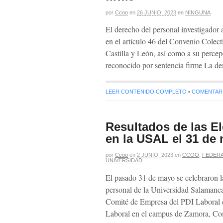
por
Ccoo
en
26 JUNIO, 2023
en
NINGUNA
El derecho del personal investigador 
en el artículo 46 del Convenio Colec
Castilla y León, así como a su perce
reconocido por sentencia firme La 
LEER CONTENIDO COMPLETO
•
COMENTARIO
Resultados de las E
en la USAL el 31 de
por
Ccoo
en
2 JUNIO, 2023
en
CCOO
,
FEDERA
UNIVERSIDAD
El pasado 31 de mayo se celebraron la
personal de la Universidad Salamanc
Comité de Empresa del PDI Laboral 
Laboral en el campus de Zamora, C