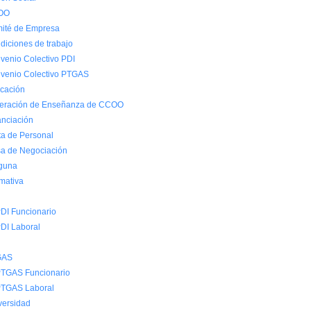
OO
ité de Empresa
diciones de trabajo
venio Colectivo PDI
venio Colectivo PTGAS
cación
eración de Enseñanza de CCOO
anciación
ta de Personal
a de Negociación
guna
mativa
DI Funcionario
DI Laboral
GAS
TGAS Funcionario
TGAS Laboral
versidad