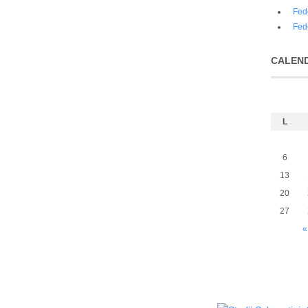
Fed
Fed
CALEN
L
6
13
20
27
«
Política de privacidad