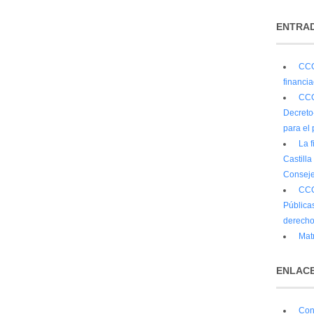
ENTRAD
CCO
financi
CCO
Decreto
para el 
La 
Castilla
Conseje
CCO
Públicas
derecho
Matr
ENLACE
Con