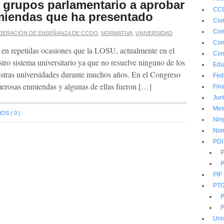
grupos parlamentario a aprobar
CC
miendas que ha presentado
Com
Con
DERACIÓN DE ENSEÑANZA DE CCOO
,
NORMATIVA
,
UNIVERSIDAD
Con
 repetidas ocasiones que la LOSU, actualmente en el
Con
stro sistema universitario ya que no resuelve ninguno de los
Edu
stras universidades durante muchos años. En el Congreso
Fed
erosas enmiendas y algunas de ellas fueron […]
Fin
Jun
Mes
S { 0 }
Nin
Nor
PDI
P
P
PIF
PT
P
P
Uni