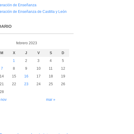
eración de Enseñanza
eración de Enseñanza de Castilla y León
DARIO
febrero 2023
M
X
J
V
S
D
1
2
3
4
5
7
8
9
10
11
12
14
15
16
17
18
19
21
22
23
24
25
26
28
 nov
mar »