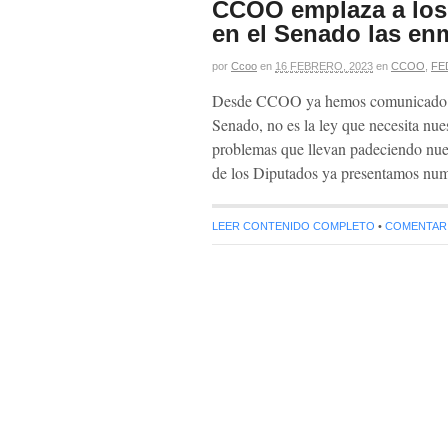
CCOO emplaza a los 
en el Senado las en
por
Ccoo
en
16 FEBRERO, 2023
en
CCOO
,
FE
Desde CCOO ya hemos comunicado en
Senado, no es la ley que necesita nue
problemas que llevan padeciendo nue
de los Diputados ya presentamos num
LEER CONTENIDO COMPLETO
•
COMENTARIO