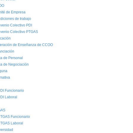
OO
ité de Empresa
diciones de trabajo
venio Colectivo PDI
venio Colectivo PTGAS
cación
eración de Enseñanza de CCOO
anciación
ta de Personal
a de Negociación
guna
mativa
DI Funcionario
DI Laboral
GAS
TGAS Funcionario
TGAS Laboral
versidad