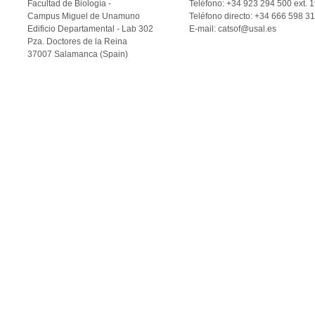
Facultad de Biología -
Teléfono: +34 923 294 500 ext. 
Campus Miguel de Unamuno
Teléfono directo: +34 666 598 3
Edificio Departamental - Lab 302
E-mail: catsof@usal.es
Pza. Doctores de la Reina
37007 Salamanca (Spain)