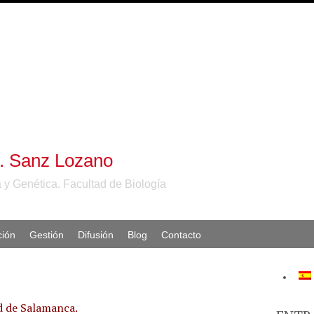
S. Sanz Lozano
 y Genética. Facultad de Biología
ción
Gestión
Difusión
Blog
Contacto
d de Salamanca.