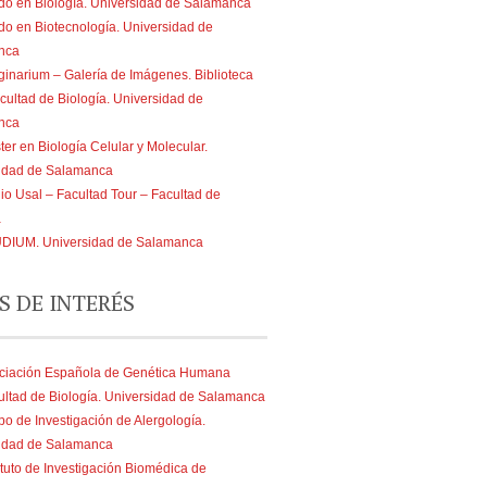
do en Biología. Universidad de Salamanca
do en Biotecnología. Universidad de
nca
ginarium – Galería de Imágenes. Biblioteca
cultad de Biología. Universidad de
nca
er en Biología Celular y Molecular.
idad de Salamanca
io Usal – Facultad Tour – Facultad de
a
DIUM. Universidad de Salamanca
S DE INTERÉS
ciación Española de Genética Humana
ultad de Biología. Universidad de Salamanca
po de Investigación de Alergología.
idad de Salamanca
ituto de Investigación Biomédica de