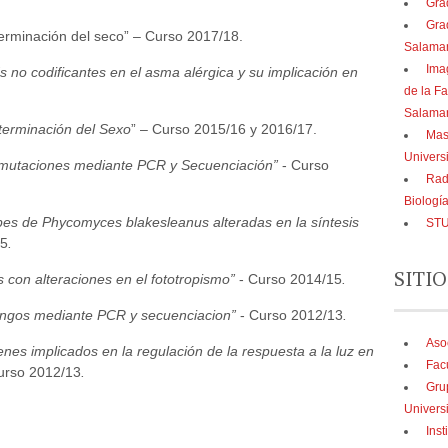
Gra
Gra
rminación del seco” – Curso 2017/18.
Salama
Ima
s no codificantes en el asma alérgica y su implicación en
de la Fa
Salama
erminación del Sexo
” – Curso 2015/16 y 2016/17.
Mast
Univers
e mutaciones mediante PCR y Secuenciación”
- Curso
Rad
Biologí
rpes de Phycomyces blakesleanus alteradas en la síntesis
STU
15
.
SITIO
s con alteraciones en el fototropismo”
- Curso 2014/15
.
ongos mediante PCR y secuenciacion”
- Curso 2012/13
.
Aso
nes implicados en la regulación de la respuesta a la luz en
Fac
urso 2012/13
.
Gru
Univers
Inst