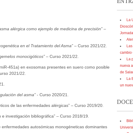
ENTR
La 
Dioscór
 asma alérgica como ejemplo de medicina de precisión”
–
Jornada
Aler
cogenética en el Tratamiento del Asma”
– Curso 2021/22.
Las
cambio 
n gemelos monocigóticos”
– Curso 2021/22.
La 
nueva a
(miR-451a) en exosomas presentes en suero como posible
de Sal
Curso 2021/22.
La B
21.
un nue
egulación del asma”
- Curso 2020/21.
DOCE
ticos de las enfermedades alérgicas” – Curso 2019/20.
e investigación bibliográfica” – Curso 2018/19.
Bibl
 de enfermedades autosómicas monogéneticas dominantes
Univers