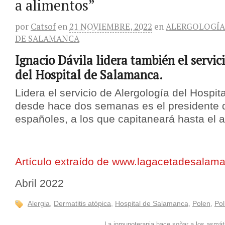
a alimentos”
por
Catsof
en
21 NOVIEMBRE, 2022
en
ALERGOLOGÍA
DE SALAMANCA
Ignacio Dávila lidera también el servic
del Hospital de Salamanca.
Lidera el servicio de Alergología del Hospi
desde hace dos semanas es el presidente d
españoles, a los que capitaneará hasta el 
Artículo extraído de www.lagacetadesalam
Abril 2022
Alergia
,
Dermatitis atópica
,
Hospital de Salamanca
,
Polen
,
Pol
La inmunoterapia hace soñar a los asmát