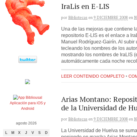
IraLis en E-LIS
por
Bibliotecas
en
9 DICIEMBRE 2008
en
N
Una de las mejoras que contiene la
repositorio E-LIS es el enlace a Ir
Manuel Rodríguez-Gairín. Al subir 
tecleando los nombres de los auto
mostrando los nombres de IraLIS (
automáticamente cada noche recol
LEER CONTENIDO COMPLETO
•
COM
Arias Montano: Reposit
Aplicación para iOS y
de la Universidad de H
Android
por
Bibliotecas
en
9 DICIEMBRE 2008
en
N
agosto 2026
La Universidad de Huelva se suma
L
M
X
J
V
S
D
poniendo en marcha Arias Montano: