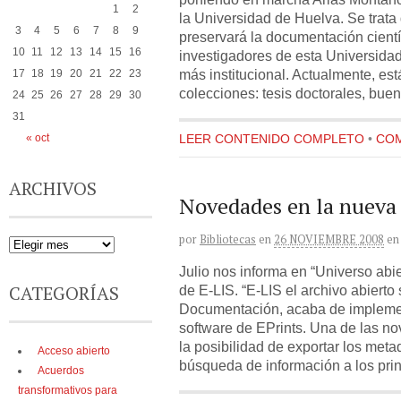
1
2
la Universidad de Huelva. Se trata 
3
4
5
6
7
8
9
preservará la documentación cientí
10
11
12
13
14
15
16
investigadores de esta Universida
más institucional. Actualmente, est
17
18
19
20
21
22
23
colecciones: tesis doctorales, bue
24
25
26
27
28
29
30
31
« oct
LEER CONTENIDO COMPLETO
•
COM
ARCHIVOS
Novedades en la nueva 
por
Bibliotecas
en
26 NOVIEMBRE 2008
en
Julio nos informa en “Universo abie
CATEGORÍAS
de E-LIS. “E-LIS el archivo abierto
Documentación, acaba de implemen
software de EPrints. Una de las 
la posibilidad de exportar los meta
Acceso abierto
búsqueda de información a los prin
Acuerdos
transformativos para