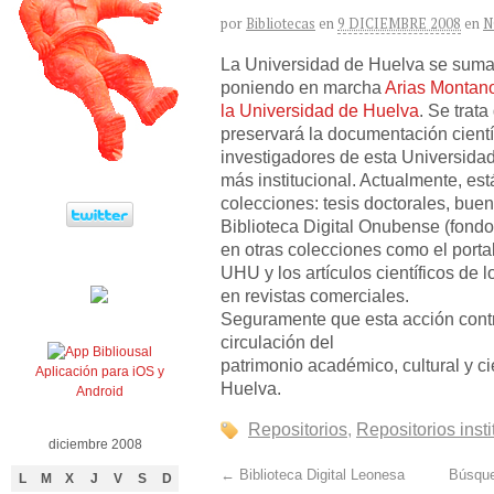
por
Bibliotecas
en
9 DICIEMBRE 2008
en
N
La Universidad de Huelva se suma
poniendo en marcha
Arias Montano:
la Universidad de Huelva
. Se trata
preservará la documentación cientí
investigadores de esta Universida
más institucional. Actualmente, est
colecciones: tesis doctorales, buen
Biblioteca Digital Onubense (fondo
en otras colecciones como el portal 
UHU y los artículos científicos de 
en revistas comerciales.
Seguramente que esta acción contri
circulación del
patrimonio académico, cultural y ci
Aplicación para iOS y
Huelva.
Android
Repositorios
,
Repositorios inst
diciembre 2008
←
Biblioteca Digital Leonesa
Búsque
L
M
X
J
V
S
D