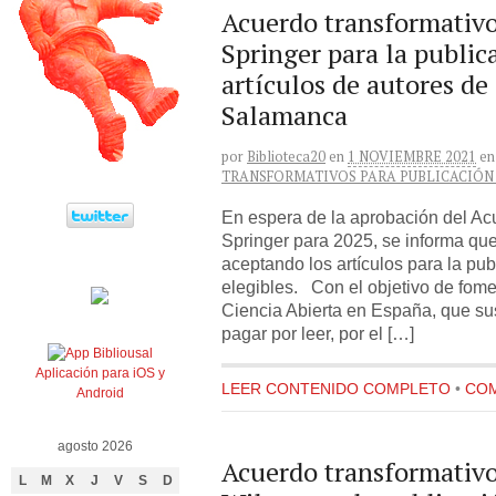
Acuerdo transformativo 
Springer para la public
artículos de autores de
Salamanca
por
Biblioteca20
en
1 NOVIEMBRE 2021
en
TRANSFORMATIVOS PARA PUBLICACIÓN
En espera de la aprobación del Ac
Springer para 2025, se informa que 
aceptando los artículos para la pub
elegibles. Con el objetivo de fom
Ciencia Abierta en España, que su
pagar por leer, por el […]
Aplicación para iOS y
LEER CONTENIDO COMPLETO
•
COM
Android
agosto 2026
Acuerdo transformativo 
L
M
X
J
V
S
D