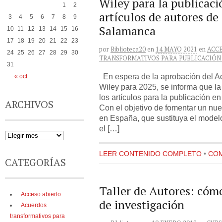
Wiley para la publicaci
1
2
artículos de autores de
3
4
5
6
7
8
9
Salamanca
10
11
12
13
14
15
16
17
18
19
20
21
22
23
por
Biblioteca20
en
14 MAYO 2021
en
ACC
24
25
26
27
28
29
30
TRANSFORMATIVOS PARA PUBLICACIÓN
31
En espera de la aprobación del A
« oct
Wiley para 2025, se informa que la
los artículos para la publicación en
ARCHIVOS
Con el objetivo de fomentar un nue
en España, que sustituya el modelo
el […]
LEER CONTENIDO COMPLETO
•
COM
CATEGORÍAS
Taller de Autores: cómo
Acceso abierto
de investigación
Acuerdos
transformativos para