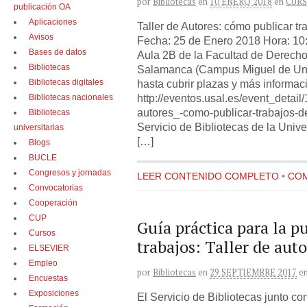
por
Bibliotecas
en
10 ENERO 2018
en
CUR
publicación OA
Aplicaciones
Taller de Autores: cómo publicar tr
Avisos
Fecha: 25 de Enero 2018 Hora: 10:
Bases de datos
Aula 2B de la Facultad de Derecho
Bibliotecas
Salamanca (Campus Miguel de Unam
Bibliotecas digitales
hasta cubrir plazas y más informac
http://eventos.usal.es/event_detail/
Bibliotecas nacionales
autores_-como-publicar-trabajos-de
Bibliotecas
Servicio de Bibliotecas de la Uni
universitarias
[…]
Blogs
BUCLE
Congresos y jornadas
LEER CONTENIDO COMPLETO
•
COM
Convocatorias
Cooperación
CUP
Guía práctica para la p
Cursos
trabajos: Taller de auto
ELSEVIER
Empleo
por
Bibliotecas
en
29 SEPTIEMBRE 2017
e
Encuestas
Exposiciones
El Servicio de Bibliotecas junto c