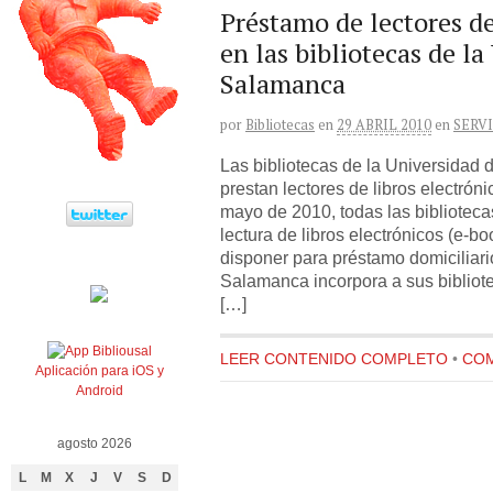
Préstamo de lectores de
en las bibliotecas de la
Salamanca
por
Bibliotecas
en
29 ABRIL 2010
en
SERV
Las bibliotecas de la Universidad
prestan lectores de libros electrón
mayo de 2010, todas las bibliotecas 
lectura de libros electrónicos (e-b
disponer para préstamo domiciliari
Salamanca incorpora a sus bibliot
[…]
LEER CONTENIDO COMPLETO
•
COM
Aplicación para iOS y
Android
agosto 2026
L
M
X
J
V
S
D