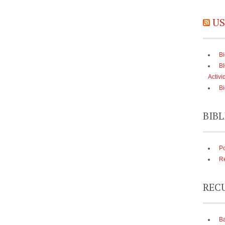
US
Bi
B
Activi
Bi
BIBL
Po
Re
REC
Ba