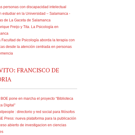
s personas con discapacidad intelectual
n estudiar en la Universidad – Salamanca -
ias de La Gaceta de Salamanca
rique Freijo y Tita. La Psicología en
manca
 Facultad de Psicología aborda la terapia con
as desde la atención centrada en personas
emencia
VITO: FRANCISCO DE
ORIA
 BOE pone en marcha el proyecto “Biblioteca
ca Digital”
ilpeople : directorio y red social para filósofos
E Press: nueva plataforma para la publicación
eso abierto de investigacion en ciencias
es