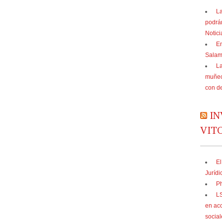
La
podrá
Notic
En
Sala
La
muñec
con d
IN
VIT
El
Jurídi
Ph
LS
en acc
social