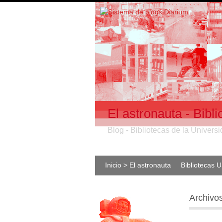
El astronauta - Bib
Blog - Bibliotecas de la Univer
Inicio > El astronauta
Bibliotecas 
Archivo