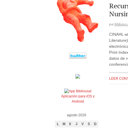
Recur
Nursin
por
Bibliotec
CINAHL wit
Literature
electrónic
Print Inde
datos de r
conferenci
LEER CON
Aplicación para iOS y
Android
agosto 2026
L
M
X
J
V
S
D