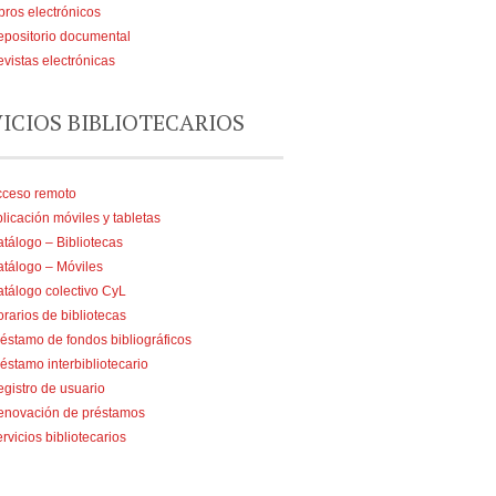
bros electrónicos
positorio documental
vistas electrónicas
VICIOS BIBLIOTECARIOS
cceso remoto
licación móviles y tabletas
tálogo – Bibliotecas
tálogo – Móviles
tálogo colectivo CyL
rarios de bibliotecas
éstamo de fondos bibliográficos
éstamo interbibliotecario
gistro de usuario
enovación de préstamos
rvicios bibliotecarios