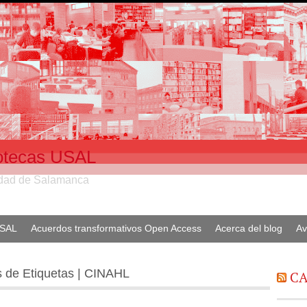
liotecas USAL
sidad de Salamanca
USAL
Acuerdos transformativos Open Access
Acerca del blog
Av
s de Etiquetas | CINAHL
CA