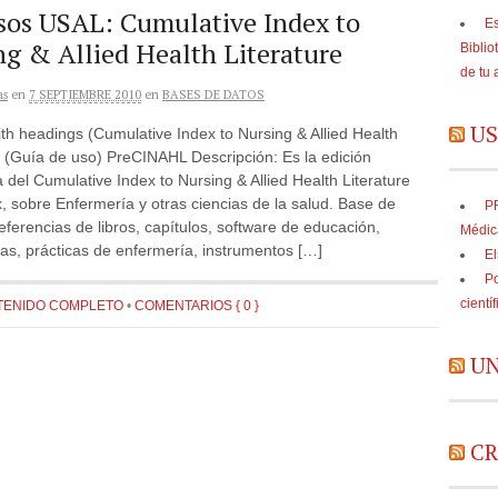
sos USAL: Cumulative Index to
Es
g & Allied Health Literature
Biblio
de tu 
as
en
7 SEPTIEMBRE 2010
en
BASES DE DATOS
US
h headings (Cumulative Index to Nursing & Allied Health
) (Guía de uso) PreCINAHL Descripción: Es la edición
a del Cumulative Index to Nursing & Allied Health Literature
x, sobre Enfermería y otras ciencias de la salud. Base de
PR
eferencias de libros, capítulos, software de educación,
Médic
as, prácticas de enfermería, instrumentos […]
El
Po
cientí
TENIDO COMPLETO
•
COMENTARIOS { 0 }
UN
CR